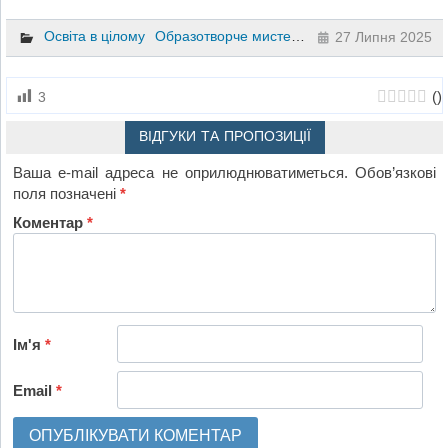
Освіта в цілому
Образотворче мистецтво
Дошкільне вихов
27 Липня 2025
(
)
3
ВІДГУКИ ТА ПРОПОЗИЦІЇ
Ваша e-mail адреса не оприлюднюватиметься.
Обов’язкові
поля позначені
*
Коментар
*
Ім'я
*
Email
*