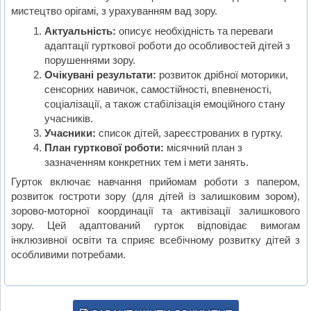
мистецтво орігамі, з урахуванням вад зору.
Актуальність:
описує необхідність та переваги
адаптації гурткової роботи до особливостей дітей з
порушеннями зору.
Очікувані результати:
розвиток дрібної моторики,
сенсорних навичок, самостійності, впевненості,
соціалізації, а також стабілізація емоційного стану
учасників.
Учасники:
список дітей, зареєстрованих в гуртку.
План гурткової роботи:
місячний план з
зазначенням конкретних тем і мети занять.
Гурток включає навчання прийомам роботи з папером,
розвиток гостроти зору (для дітей із залишковим зором),
зорово-моторної координації та активізації залишкового
зору. Цей адаптований гурток відповідає вимогам
інклюзивної освіти та сприяє всебічному розвитку дітей з
особливими потребами.