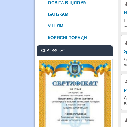
ОСВІТА В ЦІЛОМУ
Н
БАТЬКАМ
Н
УЧНЯМ
і
КОРИСНІ ПОРАДИ
СЕРТИФІКАТ
У
Д
в
Р
Д
В