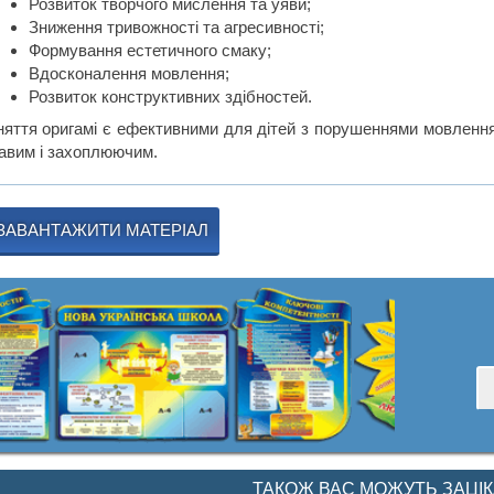
Розвиток творчого мислення та уяви;
Зниження тривожності та агресивності;
Формування естетичного смаку;
Вдосконалення мовлення;
Розвиток конструктивних здібностей.
няття оригамі є ефективними для дітей з порушеннями мовлення
кавим і захоплюючим.
ЗАВАНТАЖИТИ МАТЕРІАЛ
ТАКОЖ ВАС МОЖУТЬ ЗАЦІ