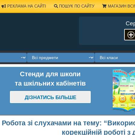
РЕКЛАМА НА САЙТІ
ПОШУК ПО САЙТУ
МАГАЗИН ВСІ
Сер
Стенди для школи
та шкільних кабінетів
ДІЗНАТИСЬ БІЛЬШЕ
Робота зі слухачами на тему: “Викори
корекційній роботі з 