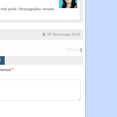
тей дітей. Нетрадиційні техніки
28 Листопада 2018
(
)
Ї
значені
*