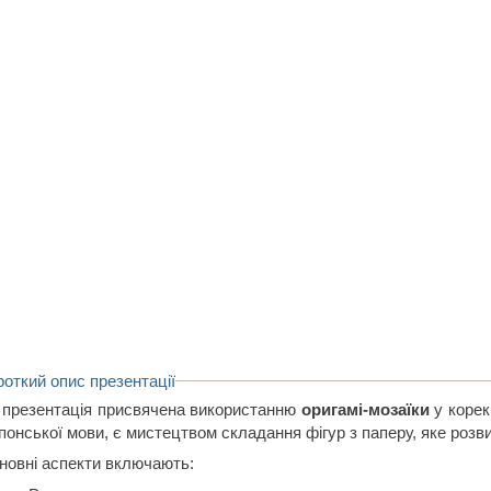
роткий опис презентації
 презентація присвячена використанню
оригамі-мозаїки
у корек
японської мови, є мистецтвом складання фігур з паперу, яке роз
новні аспекти включають: