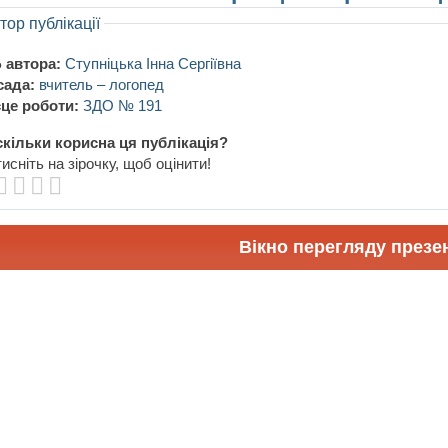
тор публікації
 автора:
Ступніцька Інна Сергіївна
сада:
вчитель – логопед
це роботи:
ЗДО № 191
кільки корисна ця публікація?
исніть на зірочку, щоб оцінити!
Вікно перегляду презен