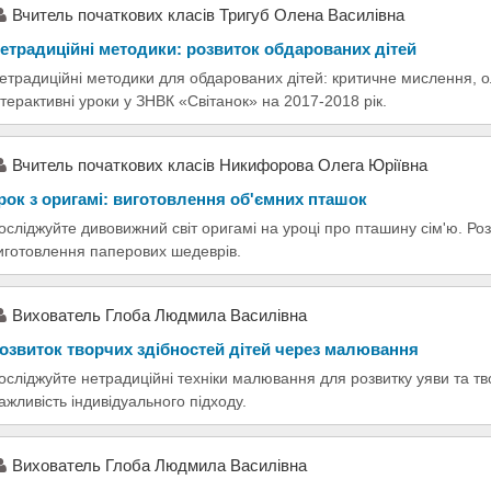
Вчитель початкових класів Тригуб Олена Василівна
етрадиційні методики: розвиток обдарованих дітей
етрадиційні методики для обдарованих дітей: критичне мислення, о
нтерактивні уроки у ЗНВК «Світанок» на 2017-2018 рік.
Вчитель початкових класів Никифорова Олега Юріївна
рок з оригамі: виготовлення об'ємних пташок
осліджуйте дивовижний світ оригамі на уроці про пташину сім'ю. Роз
иготовлення паперових шедеврів.
Вихователь Глоба Людмила Василівна
озвиток творчих здібностей дітей через малювання
осліджуйте нетрадиційні техніки малювання для розвитку уяви та твор
ажливість індивідуального підходу.
Вихователь Глоба Людмила Василівна