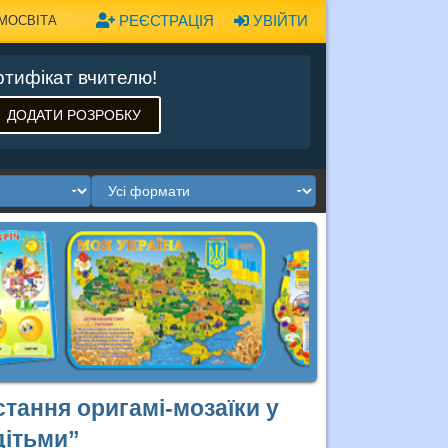
РЕЄСТРАЦІЯ
УВІЙТИ
МОСВІТА
тифікат вчителю!
ДОДАТИ РОЗРОБКУ
стання оригамі-мозаїки у
дітьми”