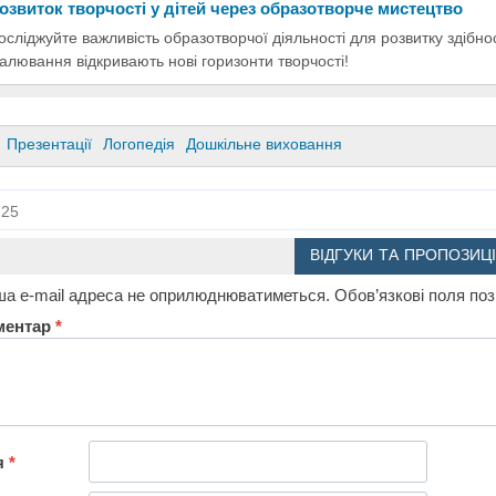
озвиток творчості у дітей через образотворче мистецтво
осліджуйте важливість образотворчої діяльності для розвитку здібнос
алювання відкривають нові горизонти творчості!
Презентації
Логопедія
Дошкільне виховання
25
ВІДГУКИ ТА ПРОПОЗИЦІ
а e-mail адреса не оприлюднюватиметься.
Обов’язкові поля по
ментар
*
я
*