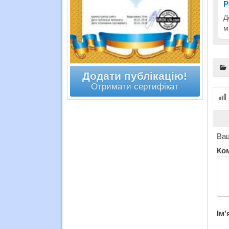
Р
Д
м
Додати публікацію!
Отримати сертифікат
Ваш
Ко
Ім'