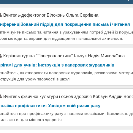
Вчитель-дефектолог Білоконь Ольга Сергіївна
иференційований підхід для покращення письма і читання
птимізуйте письмо та читання з урахуванням потреб дітей із поруш
грові методи та вправи для підвищення пізнавальної активності.
Керівник гуртка "Паперопластика" Ільчук Надія Миколаївна
рігамі для учнів: Інструкція з паперових журавликів
ізнайтесь, як створювати паперових журавликів, розвиваючи моторик
нструкція для уроку творчості в школі.
Вчитель фізичної культури і основ здоров'я Кобзун Андрій Во
озаїка профілактики: Усвідом свій ризик раку
ізнайтеся про профілактику раку з нашими мозаїками. Важливість ді
тиль життя для міцного здоров'я.