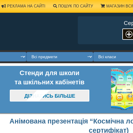
РЕКЛАМА НА САЙТІ
ПОШУК ПО САЙТУ
МАГАЗИН ВСІ
Сер
Стенди для школи
та шкільних кабінетів
ДІЗНАТИСЬ БІЛЬШЕ
Анімована презентація “Космічна л
сертифікат)