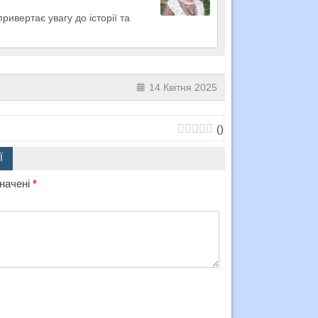
ривертає увагу до історії та
14 Квітня 2025
(
)
Ї
значені
*