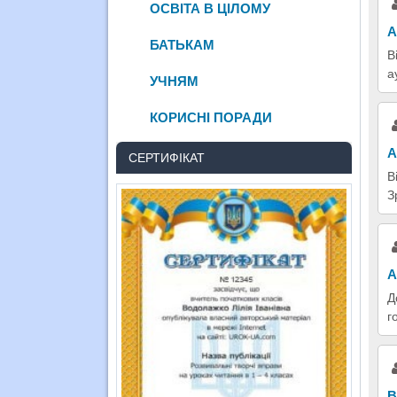
ОСВІТА В ЦІЛОМУ
А
БАТЬКАМ
В
а
УЧНЯМ
КОРИСНІ ПОРАДИ
А
СЕРТИФІКАТ
В
З
А
Д
г
В