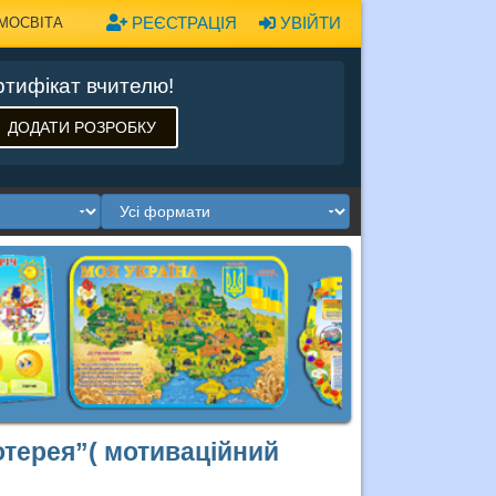
РЕЄСТРАЦІЯ
УВІЙТИ
МОСВІТА
тифікат вчителю!
ДОДАТИ РОЗРОБКУ
отерея”( мотиваційний