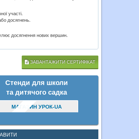
ної участі.
або досягнень.
улює досягнення нових вершин.
ЗАВАНТАЖИТИ СЕРТИФІКАТ
Стенди для школи
та дитячого садка
МАГАЗИН УРОК-UA
КАВИТИ