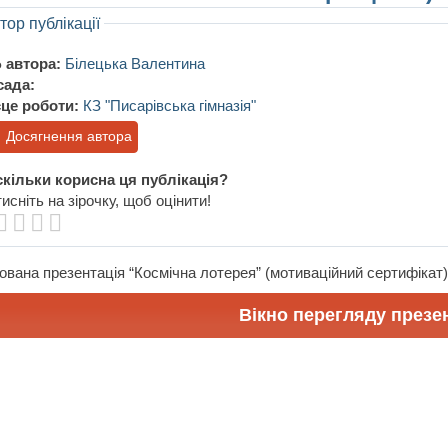
тор публікації
 автора:
Білецька Валентина
сада:
це роботи:
КЗ "Писарівська гімназія"
Досягнення автора
кільки корисна ця публікація?
исніть на зірочку, щоб оцінити!
ована презентація “Космічна лотерея” (мотиваційний сертифікат)
Вікно перегляду презен