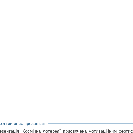
роткий опис презентації
езентація "Космічна лотерея" присвячена мотиваційним сертиф