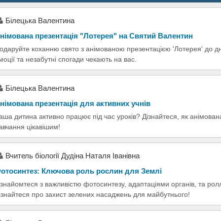
Білецька Валентина
німована презентація "Лотерея" на Святий Валентин
одаруйте коханню свято з анімованою презентацією 'Лотерея' до д
моції та незабутні спогади чекають на вас.
Білецька Валентина
німована презентація для активних учнів
аша дитина активно працює під час уроків? Дізнайтеся, як анімова
авчання цікавішим!
Вчитель біології Дудіна Наталя Іванівна
отосинтез: Ключова роль рослин для Землі
знайомтеся з важливістю фотосинтезу, адаптаціями органів, та ро
ізнайтеся про захист зелених насаджень для майбутнього!