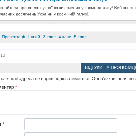
ізнайтеся про внесок українських вчених у космонавтику! Веб-квест п
учасних досягнень України у космічній галузі.
Презентації
Інший
3 клас
4 клас
5 клас
10
ВІДГУКИ ТА ПРОПОЗИЦІ
а e-mail адреса не оприлюднюватиметься.
Обов’язкові поля по
ментар
*
я
*