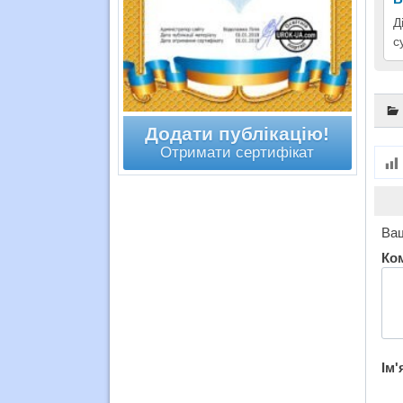
Д
с
Додати публікацію!
Отримати сертифікат
Ваш
Ко
Ім'