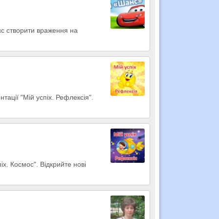
нс створити враження на
тації "Мій успіх. Рефлексія".
іх. Космос". Відкрийте нові