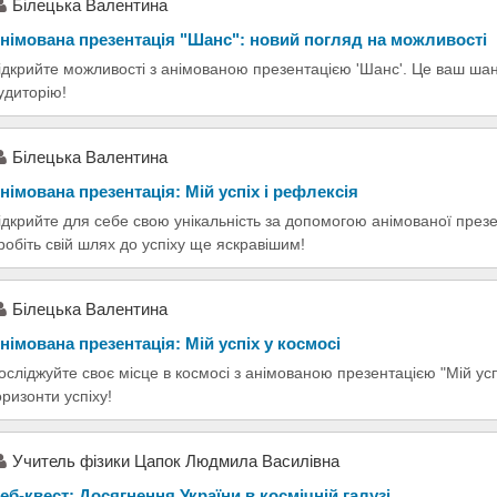
Білецька Валентина
німована презентація "Шанс": новий погляд на можливості
ідкрийте можливості з анімованою презентацією 'Шанс'. Це ваш ша
удиторію!
Білецька Валентина
німована презентація: Мій успіх і рефлексія
ідкрийте для себе свою унікальність за допомогою анімованої презен
робіть свій шлях до успіху ще яскравішим!
Білецька Валентина
німована презентація: Мій успіх у космосі
осліджуйте своє місце в космосі з анімованою презентацією "Мій усп
оризонти успіху!
Учитель фізики Цапок Людмила Василівна
еб-квест: Досягнення України в космічній галузі