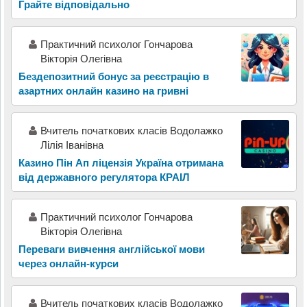
Грайте відповідально
Практичний психолог Гончарова
Вікторія Олегівна
Бездепозитний бонус за реєстрацію в
азартних онлайн казино на гривні
Вчитель початкових класів Водолажко
Лілія Іванівна
Казино Пін Ап ліцензія Україна отримана
від державного регулятора КРАІЛ
Практичний психолог Гончарова
Вікторія Олегівна
Переваги вивчення англійської мови
через онлайн-курси
Вчитель початкових класів Водолажко