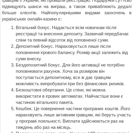
гравцям з України, які пройшли реєстрацію. Подарунки суттєво
підвищують шанси на виграш, а також приваблюють дедалі
більше клієнтів. Найпопулярнішими видами заохочень в
українських онлайн-казино є:
Вітальний бонус. Надається всім новачкам після
реєстрації та внесення депозиту. Зазвичай передбачає
спіни та певний відсоток від поповненої суми.
Депозитний бонус. Нараховується лише після
поповнення ігрового балансу. Розмір акції залежить від
суми внеску.
Бездепозитний бонус. Для його активації не потрібно
поповнювати рахунок. Хоча за розміром він
поступається депозитному, все ж дає гравцям
можливість випробувати ігри без фінансових ризиків.
Безкоштовні обертання. Це спіни, які можна
використати в ігрових автоматах. Найчастіше вони є
частиною вітального пакета.
Кешбек. Це повернення частини програних коштів. Його
нараховують лише активним гравцям, які беруть участь
у програмі лояльності. Виплати здійснюються раз на
тиждень або раз на місяць.