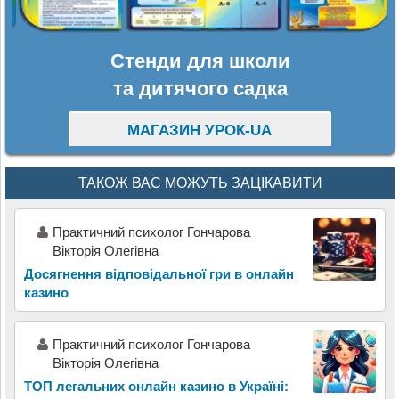
Стенди для школи
та дитячого садка
МАГАЗИН УРОК-UA
ТАКОЖ ВАС МОЖУТЬ ЗАЦІКАВИТИ
Практичний психолог Гончарова
Вікторія Олегівна
Досягнення відповідальної гри в онлайн
казино
Практичний психолог Гончарова
Вікторія Олегівна
ТОП легальних онлайн казино в Україні: