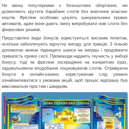
Не менш популярними є безкоштовні обертання, які
дозволяють крутити барабани слотів без внесення власних
коштів. Фріспіни особливо цінують шанувальники ігрових
автоматів, адже вони дають змогу випробувати нові слоти без
фінансових ризиків.
Представлені види бонусів користуються високим попитом,
оскільки забезпечують відчутну вигоду для гравців. З їхньою
допомогою можна підвищити шанси на виграш і продовжити
тривалість ігрової сесії. Промокоди надають гнучкість у виборі
бонусу, тоді як фріспіни зосереджені на конкретних іграх,
задовольняючи вподобання поціновувачів слотів. Отримуючи
бонуси в онлайн-казино, користувачам слід уважно
ознайомлюватися з умовами акцій, щоб процес відіграшу був
максимально простим і швидким.