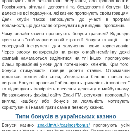
пропонують або безкоштовні обертання, або грошові кошти.
Розрізняють вітальні, депозитні та бездепозитні бонуси. Це
далеко не всі подарунки, які казино пропонують своїм гравцям.
Деякі клуби також запрошують до участі в програмі
лояльності, що дозволяє отримувати ще вигідніші пропозиції.
Чому онлайн-казино пропонують бонуси гравцям? Відповідь
криється в їхній маркетинговій стратегії. Бонуси та акції — це
своєрідний інструмент для залучення нових користувачів.
Через високу конкуренцію на ринку онлайн-гемблінгу деякі
компанії намагаються виділитися на тлі інших, пропонуючи
більш привабливі умови для потенційних клієнтів. Крім того,
бонуси стимулюють гравців робити ставки. Отримавши
додаткові кошти або спіни, з’являється більше шансів на
виграш. Бонусні пропозиції збільшують тривалість ігрової сесії
та підвищують імовірність внесення депозиту в майбутньому.
Як зазначають фахівці сайту Znaki FM, регулярні пропозиції у
вигляді кешбеку або бонусів за лояльність мотивують
користувачів і надалі грати саме в певному казино.
Типи бонусів в українських казино
Бонуси казино
znaki.fm/uk/casinos/bonus/
пропонують усім