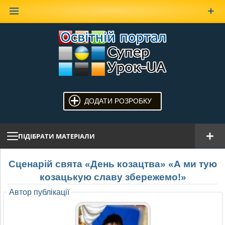
Наверх
ДОДАТИ РОЗРОБКУ
ПІДІБРАТИ МАТЕРІАЛИ
Cценарій свята «День козацтва» «А ми тую
козацькую славу збережемо!»
Автор публікації