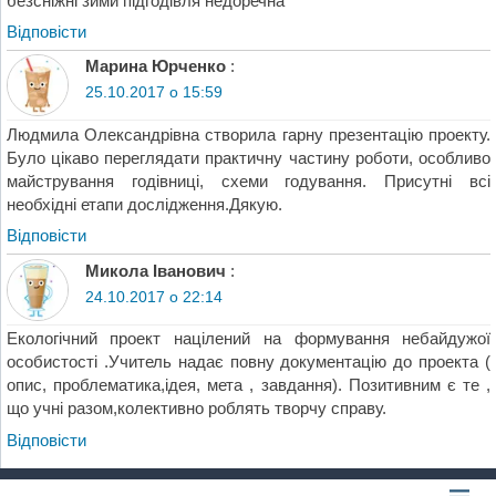
безсніжні зими підгодівля недоречна
Відповіcти
Марина Юрченко
:
25.10.2017 о 15:59
Людмила Олександрівна створила гарну презентацію проекту.
Було цікаво переглядати практичну частину роботи, особливо
майстрування годівниці, схеми годування. Присутні всі
необхідні етапи дослідження.Дякую.
Відповіcти
Микола Іванович
:
24.10.2017 о 22:14
Екологічний проект націлений на формування небайдужої
особистості .Учитель надає повну документацію до проекта (
опис, проблематика,ідея, мета , завдання). Позитивним є те ,
що учні разом,колективно роблять творчу справу.
Відповіcти