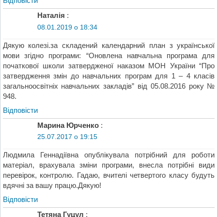
Відповіcти
Наталія
:
08.01.2019 о 18:34
Дякую колезі.за складений календарний план з української
мови згідно програми: “Оновлена навчальна програма для
початкової школи затвердженої наказом МОН України “Про
затвердження змін до навчальних програм для 1 – 4 класів
загальноосвітніх навчальних закладів” від 05.08.2016 року №
948.
Відповіcти
Марина Юрченко
:
25.07.2017 о 19:15
Людмила Геннадіївна опублікувала потрібний для роботи
матеріал, врахувала зміни програми, внесла потрібні види
перевірок, контролю. Гадаю, вчителі четвертого класу будуть
вдячні за вашу працю.Дякую!
Відповіcти
Тетяна Гуцул
: