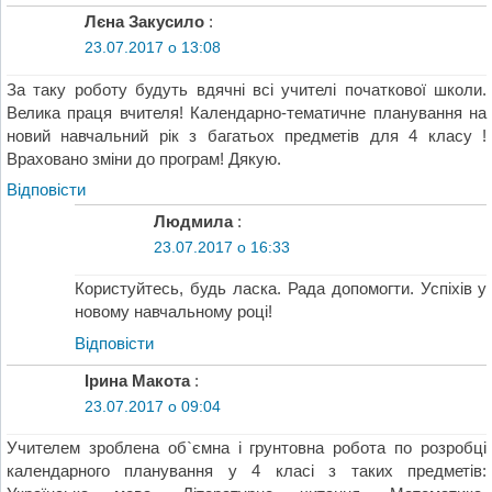
Лєна Закусило
:
23.07.2017 о 13:08
За таку роботу будуть вдячні всі учителі початкової школи.
Велика праця вчителя! Календарно-тематичне планування на
новий навчальний рік з багатьох предметів для 4 класу !
Враховано зміни до програм! Дякую.
Відповіcти
Людмила
:
23.07.2017 о 16:33
Користуйтесь, будь ласка. Рада допомогти. Успіхів у
новому навчальному році!
Відповіcти
Ірина Макота
:
23.07.2017 о 09:04
Учителем зроблена об`ємна і грунтовна робота по розробці
календарного планування у 4 класі з таких предметів: