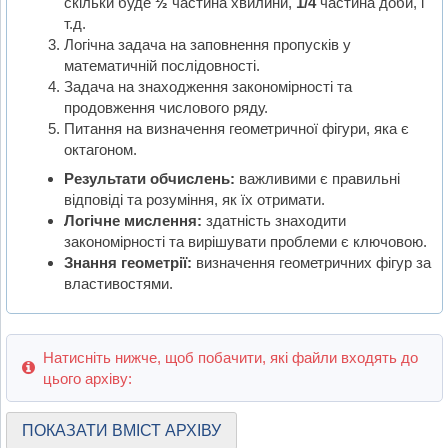
скільки буде
½
частина хвилини,
1/4
частина доби, і
т.д.
Логічна задача на заповнення пропусків у
математичній послідовності.
Задача на знаходження закономірності та
продовження числового ряду.
Питання на визначення геометричної фігури, яка є
октагоном.
Результати обчислень:
важливими є правильні
відповіді та розуміння, як їх отримати.
Логічне мислення:
здатність знаходити
закономірності та вирішувати проблеми є ключовою.
Знання геометрії:
визначення геометричних фігур за
властивостями.
Натисніть нижче, щоб побачити, які файли входять до
цього архіву:
ПОКАЗАТИ ВМІСТ АРХІВУ