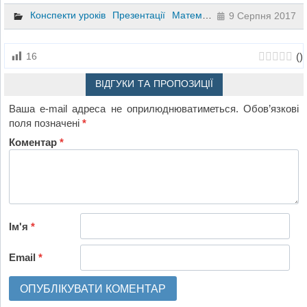
Конспекти уроків
Презентації
Математика
4 клас
9 Серпня 2017
(
)
16
ВІДГУКИ ТА ПРОПОЗИЦІЇ
Ваша e-mail адреса не оприлюднюватиметься.
Обов’язкові
поля позначені
*
Коментар
*
Ім'я
*
Email
*