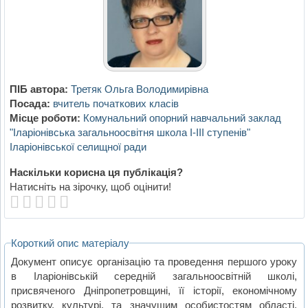
ПІБ автора:
Третяк Ольга Володимирівна
Посада:
вчитель початкових класів
Місце роботи:
Комунальний опорний навчальний заклад
"Іларіонівська загальноосвітня школа І-ІІІ ступенів"
Іларіонівської селищної ради
Наскільки корисна ця публікація?
Натисніть на зірочку, щоб оцінити!
Короткий опис матеріалу
Документ описує організацію та проведення першого уроку
в Іларіонівській середній загальноосвітній школі,
присвяченого Дніпропетровщині, її історії, економічному
розвитку, культурі, та значущим особистостям області.