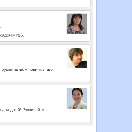
»
у садочку №5.
і будівництвом човників, що
 для дітей! Розвивайте