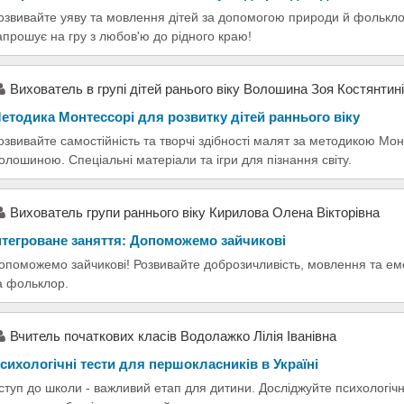
озвивайте уяву та мовлення дітей за допомогою природи й фолькл
апрошує на гру з любов'ю до рідного краю!
Вихователь в групі дітей ранього віку Волошина Зоя Костянтин
етодика Монтессорі для розвитку дітей раннього віку
озвивайте самостійність та творчі здібності малят за методикою Мо
олошиною. Спеціальні матеріали та ігри для пізнання світу.
Вихователь групи раннього віку Кирилова Олена Вікторівна
нтегроване заняття: Допоможемо зайчикові
опоможемо зайчикові! Розвивайте доброзичливість, мовлення та емоц
а фольклор.
Вчитель початкових класів Водолажко Лілія Іванівна
сихологічні тести для першокласників в Україні
ступ до школи - важливий етап для дитини. Досліджуйте психологічні