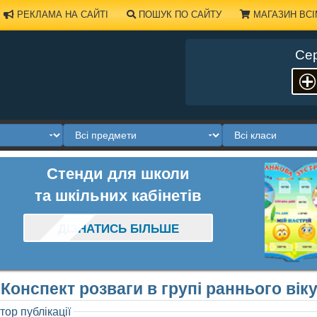
РЕКЛАМА НА САЙТІ
ПОШУК ПО САЙТУ
МАГАЗИН ВСІ
Сер
Стенди для школи
та шкільних кабінетів
ДІЗНАТИСЬ БІЛЬШЕ
Конспект розваги в групі раннього вік
тор публікації