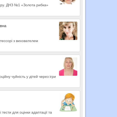
ору. ДНЗ №1 «Золота рибка»
івна
нтессорі з вихователем
ійну чуйність у дітей через ігри
 тести для оцінки адаптації та