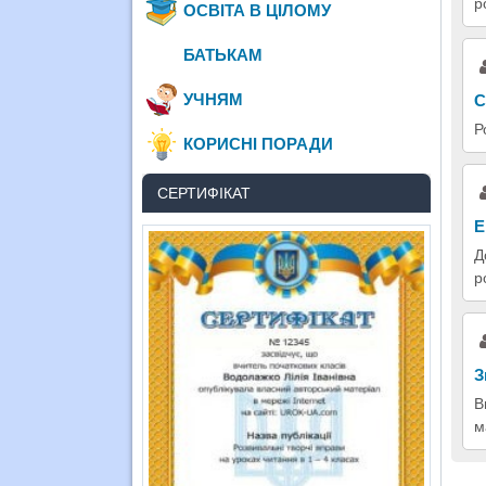
р
ОСВІТА В ЦІЛОМУ
БАТЬКАМ
УЧНЯМ
С
Р
КОРИСНІ ПОРАДИ
СЕРТИФІКАТ
Е
Д
р
З
В
м