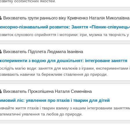
озвитку особистісних якостей.
Вихователь групи раннього віку Кривченко Наталія Миколаївна
енсорно-пізнавальний розвиток: Заняття «Півник-співунець
озвиток слухового сприйняття і моторики: ігри, музика та творчість 
Вихователь Підплета Людмила Іванівна
ксперименти з водою для дошкільнят: інтегроване заняття
ослідіть магію води: заняття для малюків з іграми, експериментами 
озвивають навички та бережливе ставлення до природи.
Вихователь Прокопішена Наталя Семенівна
имовий ліс: уявлення про птахів і тварин для дітей
ивчайте життя птахів і тварин взимку з нашим інтегрованим заняттям
атематичні уявлення та любов до природи.