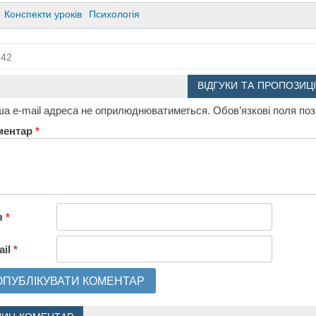
Конспекти уроків
Психологія
42
ВІДГУКИ ТА ПРОПОЗИЦІ
а e-mail адреса не оприлюднюватиметься.
Обов’язкові поля по
ментар
*
я
*
ail
*