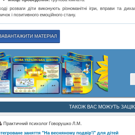
ході розваги діти виконують різноманітні ігри, вправи та диха
ичок і позитивного емоційного стану.
ЗАВАНТАЖИТИ МАТЕРІАЛ
ТАКОЖ ВАС МОЖУТЬ ЗАЦІ
Практичний психолог Говорушко Л.М.
нтегроване заняття "На весняному подвір'ї" для дітей