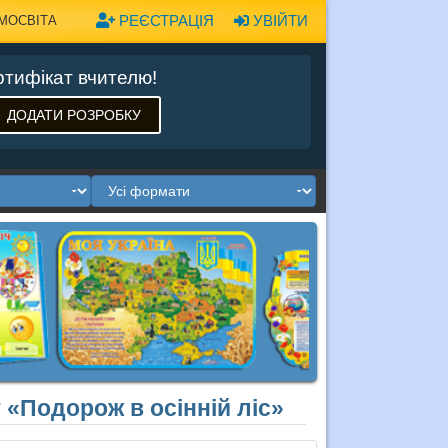
РЕЄСТРАЦІЯ
УВІЙТИ
МОСВІТА
тифікат вчителю!
ДОДАТИ РОЗРОБКУ
у «Подорож в осінній ліс»