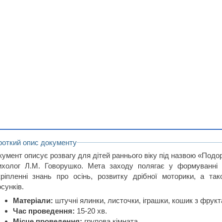
роткий опис документу
умент описує розвагу для дітей раннього віку під назвою «Подоро
ихолог Л.М. Говорушко. Мета заходу полягає у формуванні у
кріпленні знань про осінь, розвитку дрібної моторики, а та
сунків.
Матеріали:
штучні ялинки, листочки, іграшки, кошик з фрукт
Час проведення:
15-20 хв.
Місце проведення:
групова кімната.