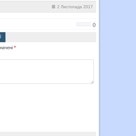
2 Листопада 2017
(
)
Ї
значені
*