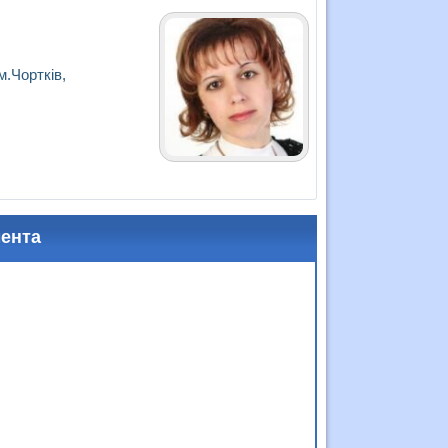
.Чортків,
мента