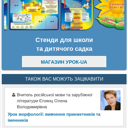
Стенди для школи
та дитячого садка
МАГАЗИН УРОК-UA
ТАКОЖ ВАС МОЖУТЬ ЗАЦІКАВИТИ
Вчитель російської мови та зарубіжної
літератури Єгоянц Олена
Володимирівна
Урок морфології: вивчення прикметників та
іменників