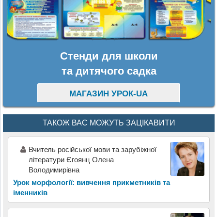
Стенди для школи
та дитячого садка
МАГАЗИН УРОК-UA
ТАКОЖ ВАС МОЖУТЬ ЗАЦІКАВИТИ
Вчитель російської мови та зарубіжної
літератури Єгоянц Олена
Володимирівна
Урок морфології: вивчення прикметників та
іменників