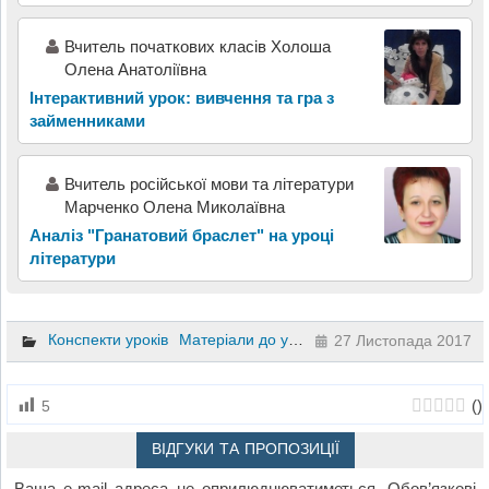
Вчитель початкових класів Холоша
Олена Анатоліївна
Інтерактивний урок: вивчення та гра з
займенниками
Вчитель російської мови та літератури
Марченко Олена Миколаївна
Аналіз "Гранатовий браслет" на уроці
літератури
Конспекти уроків
Матеріали до уроків
Математика
3 клас
27 Листопада 2017
(
)
5
ВІДГУКИ ТА ПРОПОЗИЦІЇ
Ваша e-mail адреса не оприлюднюватиметься.
Обов’язкові