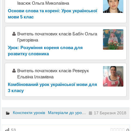
Івасюк Ольга Миколаївна
Основи слова та корені: Урок української
мови 5 клас
Вчитель початкових класів Бабіч Ольга
Григорівна
Урок: Розуміння кореня слова для
розвитку словника
Вчитель початкових класів Реверук
Ельвіна Ілхамівна
Комбінований урок української мови для
3 класу
Конспекти уроків
Матеріали до уроків
Алгебра
8 клас
17 Березня 2018
(
)
53