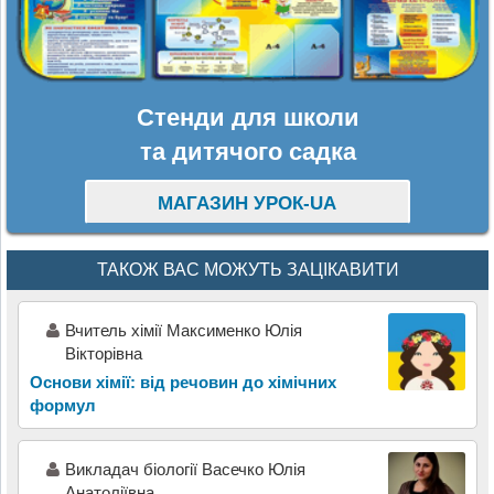
Стенди для школи
та дитячого садка
МАГАЗИН УРОК-UA
ТАКОЖ ВАС МОЖУТЬ ЗАЦІКАВИТИ
Вчитель хімії Максименко Юлія
Вікторівна
Основи хімії: від речовин до хімічних
формул
Викладач біології Васечко Юлія
Анатоліївна