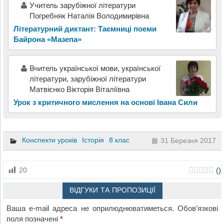
Учитель зарубіжної літератури
Погребняк Наталія Володимирівна
Літературний диктант: Таємниці поеми
Байрона «Мазепа»
Вчитель української мови, української
літератури, зарубіжної літератури
Матвієнко Вікторія Віталіївна
Урок з критичного мислення на основі Івана Сили
Конспекти уроків
Історія
8 клас
31 Березня 2017
(
)
20
ВІДГУКИ ТА ПРОПОЗИЦІЇ
Ваша e-mail адреса не оприлюднюватиметься.
Обов’язкові
поля позначені
*