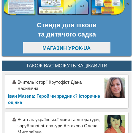
Стенди для школи
та дитячого садка
МАГАЗИН УРОК-UA
ТАКОЖ ВАС МОЖУТЬ ЗАЦІКАВИТИ
Вчитель історії Крутофіст Діана
Василівна
Іван Мазепа: Герой чи зрадник? Історична
оцінка
Вчитель української мови та літератури,
зарубіжної літератури Астахова Олена
Миколаївна