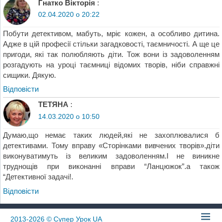
Гнатко Вікторія
:
02.04.2020 о 20:22
Побути детективом, мабуть, мріє кожен, а особливо дитина.
Адже в цій професії стільки загадковості, таємничості. А ще це
пригоди, які так полюбляють діти. Тож вони із задоволенням
розгадують на уроці таємниці відомих творів, ніби справжні
сищики. Дякую.
Відповіcти
ТЕТЯНА
:
14.03.2020 о 10:50
Думаю,що немає таких людей,які не захоплювалися б
детективами. Тому вправу «Сторінками вивчених творів».діти
виконуватимуть із великим задоволенням.І не виникне
труднощів при виконанні вправи “Ланцюжок”.а також
“Детективної задачі!.
Відповіcти
2013-2026
© Супер Урок UA