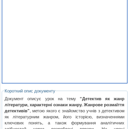
Короткий опис документу
Документ описує урок на тему
“Детектив як жанр
літератури, характерні ознаки жанру. Жанрове розмаїття
детективів”
, метою якого є знайомство учнів з детективом
як літературним жанром, його історією, визначеннями
ключових понять, а також формування аналітичних
здібностей через розроблені вправи. На уроці