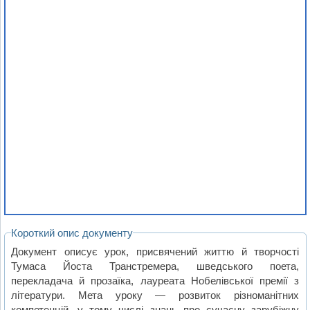
Короткий опис документу
Документ описує урок, присвячений життю й творчості
Тумаса Йоста Транстремера, шведського поета,
перекладача й прозаїка, лауреата Нобелівської премії з
літератури. Мета уроку — розвиток різноманітних
компетенцій, у тому числі знань про сучасну зарубіжну