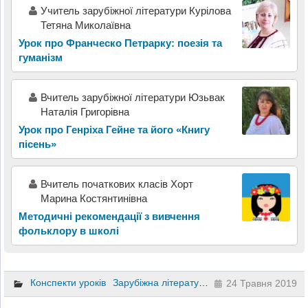
Учитель зарубіжної літератури Курілова
Тетяна Миколаївна
Урок про Франческо Петрарку: поезія та
гуманізм
Вчитель зарубіжної літератури Юзьвак
Наталія Григорівна
Урок про Генріха Гейне та його «Книгу
пісень»
Вчитель початкових класів Хорт
Марина Костянтинівна
Методичні рекомендації з вивчення
фольклору в школі
Конспекти уроків
Зарубіжна література
10 клас
24 Травня 2019