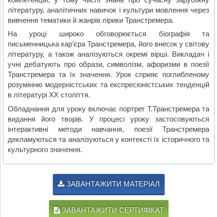
літературу, аналітичних навичок і культури мовлення через
вивчення тематики й жанрів лірики Транстремера.
На уроці широко обговорюється біографія та
письменницька кар’єра Транстремера, його внесок у світову
літературу, а також аналізуються окремі вірші. Викладач і
учні дебатують про образи, символізм, афоризми в поезії
Транстремера та їх значення. Урок сприяє поглибленому
розумінню модерністських та експресіоністських тенденцій
в літературі ХХ століття.
Обладнання для уроку включає портрет Т.Транстремера та
видання його творів. У процесі уроку застосовуються
інтерактивні методи навчання, поезії Транстремера
декламуються та аналізуються у контексті їх історичного та
культурного значення.
ЗАВАНТАЖИТИ МАТЕРІАЛ
ЗАВАНТАЖИТИ СЕРТИФІКАТ