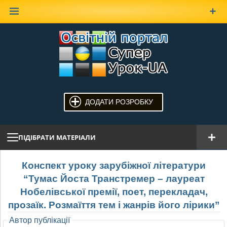
Наверх
ДОДАТИ РОЗРОБКУ
ПІДІБРАТИ МАТЕРІАЛИ
Конспект уроку зарубіжної літератури
“Тумас Йоста Транстремер – лауреат
Нобелівської премії, поет, перекладач,
прозаїк. Розмаїття тем і жанрів його лірики”
Автор публікації