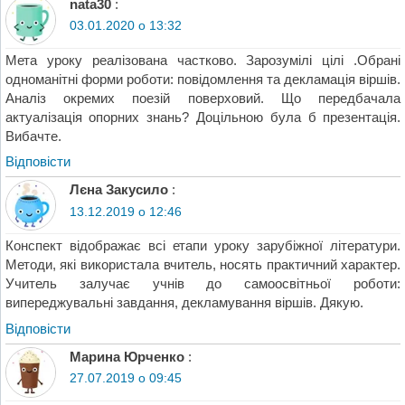
nata30
:
03.01.2020 о 13:32
Мета уроку реалізована частково. Зарозумілі цілі .Обрані
одноманітні форми роботи: повідомлення та декламація віршів.
Аналіз окремих поезій поверховий. Що передбачала
актуалізація опорних знань? Доцільною була б презентація.
Вибачте.
Відповіcти
Лєна Закусило
:
13.12.2019 о 12:46
Конспект відображає всі етапи уроку зарубіжної літератури.
Методи, які використала вчитель, носять практичний характер.
Учитель залучає учнів до самоосвітньої роботи:
випереджувальні завдання, декламування віршів. Дякую.
Відповіcти
Марина Юрченко
:
27.07.2019 о 09:45