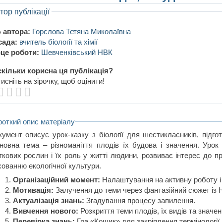
тор публікації
 автора:
Горєлова Тетяна Миколаївна
сада:
вчитель біології та хімії
це роботи:
Шевченківський НВК
кільки корисна ця публікація?
исніть на зірочку, щоб оцінити!
роткий опис матеріалу
кумент описує урок-казку з біології для шестикласників, під
новна тема – різноманіття плодів їх будова і значення. Урок р
іткових рослин і їх роль у житті людини, розвиває інтерес до п
хованню екологічної культури.
Організаційний момент:
Налаштування на активну роботу і 
Мотивація:
Залучення до теми через фантазійний сюжет із 
Актуалізація знань:
Згадування процесу запилення.
Вивчення нового:
Розкриття теми плодів, їх видів та значен
Перевірка знань:
Гра «Кошик» для закріплення термінології.