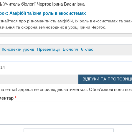
Учитель біології Черток Ірина Василівна
рок: Амфібії та їхня роль в екосистемах
ізнайтеся про різноманітність амфібій, їх роль в екосистемах та зн
авчання та охорона земноводних в уроці Ірини Черток.
Конспекти уроків
Презентації
Біологія
6 клас
14
ВІДГУКИ ТА ПРОПОЗИЦІ
а e-mail адреса не оприлюднюватиметься.
Обов’язкові поля по
ментар
*