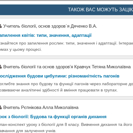
ТАКОЖ ВАС МОЖУТЬ ЗАЦІ
Учитель біології, основ здоров`я Дяченко В.А.
апилення квітів: типи, значення, адаптації
ізнайтеся про запилення рослин: типи, значення і адаптації. Інтера
омах у цьому процесі.
Вчитель біології та основ здоров'я Кравчук Тетяна Миколаївна
ослідження будови цибулини: різноманітність пагонів
оглибте знання про будову та функції пагонів через лабораторне д
озвиваючи аналітичні здібності й вміння працювати в групах.
Вчитель Рєпнікова Алла Миколаївна
рок з біології: Будова та функції органів дихання
лан-конспект уроку з біології для 8 класу. Вивчення дихання та його
авчання для залучення учнів.