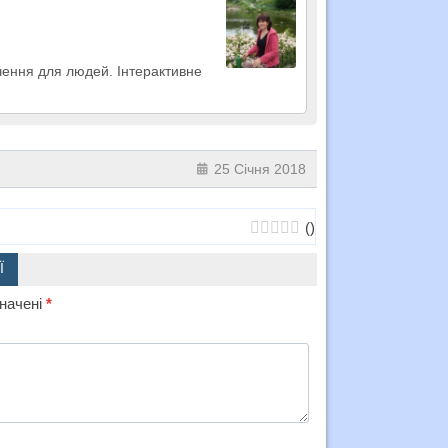
ачення для людей. Інтерактивне
25 Січня 2018
(
)
Ї
значені
*