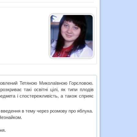
готовлений Тетяною Миколаївною Горєловою.
озкриває такі освітні цілі, як типи плодів
редмета і спостережливість, а також сприяє
введення в тему через розмову про яблука.
Незнайком.
ня.