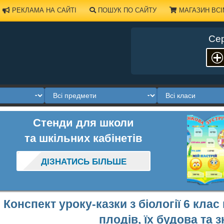
РЕКЛАМА НА САЙТІ
ПОШУК ПО САЙТУ
МАГАЗИН ВСІ
Сер
Стенди для школи
та шкільних кабінетів
ДІЗНАТИСЬ БІЛЬШЕ
Конспект уроку-казки з біології 6 клас
плодів, їх будова та 