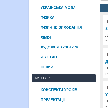
УКРАЇНСЬКА МОВА
ФІЗИКА
ФІЗИЧНЕ ВИХОВАННЯ
З
Д
ХІМІЯ
к
ХУДОЖНЯ КУЛЬТУРА
Я У СВІТІ
Д
ІНШИЙ
П
р
КАТЕГОРІЇ
КОНСПЕКТИ УРОКІВ
У
ПРЕЗЕНТАЦІЇ
П
н