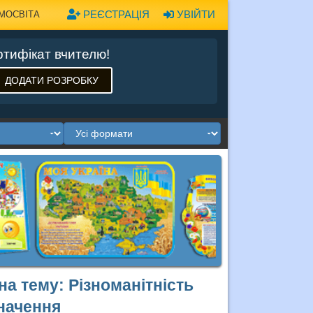
РЕЄСТРАЦІЯ
УВІЙТИ
МОСВІТА
тифікат вчителю!
ДОДАТИ РОЗРОБКУ
 на тему: Різноманітність
значення