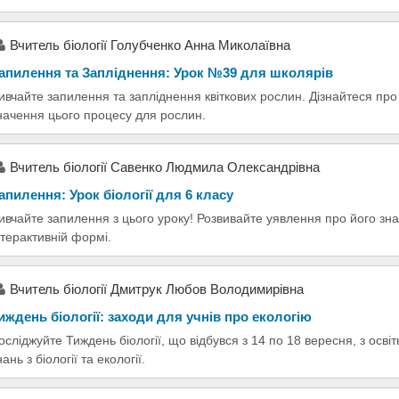
Вчитель біології Голубченко Анна Миколаївна
апилення та Запліднення: Урок №39 для школярів
ивчайте запилення та запліднення квіткових рослин. Дізнайтеся про 
начення цього процесу для рослин.
Вчитель біології Савенко Людмила Олександрівна
апилення: Урок біології для 6 класу
ивчайте запилення з цього уроку! Розвивайте уявлення про його зна
нтерактивній формі.
Вчитель біології Дмитрук Любов Володимирівна
иждень біології: заходи для учнів про екологію
осліджуйте Тиждень біології, що відбувся з 14 по 18 вересня, з осв
нань з біології та екології.