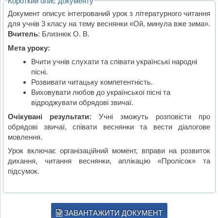
Короткий опис документу
Документ описує інтегрований урок з літературного читання
для учнів 3 класу на тему веснянки «Ой, минула вже зима».
Вчитель
: Близнюк О. В.
Мета уроку:
Вчити учнів слухати та співати українські народні
пісні.
Розвивати читацьку компетентність.
Виховувати любов до української пісні та
відроджувати обрядові звичаї.
Очікувані результати:
Учні зможуть розповісти про
обрядові звичаї, співати веснянки та вести діалогове
мовлення.
Урок включає організаційний момент, вправи на розвиток
дихання, читання веснянки, аплікацію «Пролісок» та
підсумок.
ЗАВАНТАЖИТИ ДОКУМЕНТ