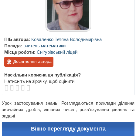
ПІБ автора:
Коваленко Тетяна Володимирівна
Посада:
вчитель математики
Місце роботи:
Снігурівський ліцей
Досягнення автора
Наскільки корисна ця публікація?
Натисніть на зірочку, щоб оцінити!
Урок застосування знань. Розглядаються приклади ділення
звичайних дробів, иішаних чисел, розв’язування рівнянь та
задачі
Вікно перегляду документа