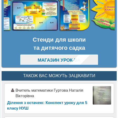
Стенди для школи
та дитячого садка
МАГАЗИН УРОК-UA
ТАКОЖ ВАС МОЖУТЬ ЗАЦІКАВИТИ
Вчитель математики Гуртова Наталія
Вікторівна
Ділення з остачею: Конспект уроку для 5
класу НУШ