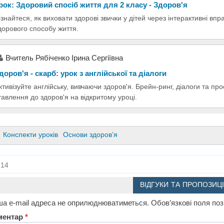
рок: Здоровий спосіб життя для 2 класу - Здоров'я
ізнайтеся, як виховати здорові звички у дітей через інтерактивні вп
дорового способу життя.
Вчитель Рябіченко Ірина Сергіївна
доров'я - скарб: урок з англійської та діалоги
ктивізуйте англійську, вивчаючи здоров'я. Брейн-ринг, діалоги та п
тавлення до здоров'я на відкритому уроці.
Конспекти уроків
Основи здоров’я
14
ВІДГУКИ ТА ПРОПОЗИЦІ
а e-mail адреса не оприлюднюватиметься.
Обов’язкові поля по
ментар
*