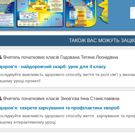
ТАКОЖ ВАС МОЖУТЬ ЗАЦІ
Вчитель початкових класів Годована Тетяна Леонідівна
доров'я - найдорожчий скарб: урок для 4 класу
осліджуйте важливість здорового способу життя та ролі сім'ї у вихов
ашому уроці-проекті!
Вчитель початкових класів Зінов'єва Інна Станіславівна
доров'я: секрети харчування та профілактики хвороб
осліджуйте важливість здорового способу життя, харчування та про
ашому інтерактивному уроці.