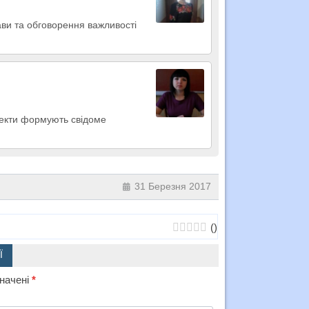
рави та обговорення важливості
роекти формують свідоме
31 Березня 2017
(
)
Ї
значені
*