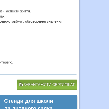
зні аспекти життя.
пах.
рево-стовбур”, обговорення значення
нтерв’ю.
ЗАВАНТАЖИТИ СЕРТИФІКАТ
Стенди для школи
та дитячого садка