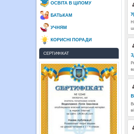
ОСВІТА В ЦІЛОМУ
У
БАТЬКАМ
Н
УЧНЯМ
ш
КОРИСНІ ПОРАДИ
СЕРТИФІКАТ
З
Р
в
В
В
в