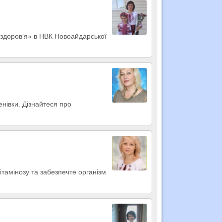
ю здоров’я» в НВК Новоайдарської
енівки. Дізнайтеся про
ітамінозу та забезпечте організм