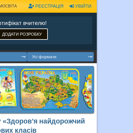
РЕЄСТРАЦІЯ
УВІЙТИ
МОСВІТА
тифікат вчителю!
ДОДАТИ РОЗРОБКУ
у «Здоров’я найдорожчий
ових класів