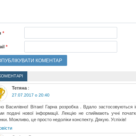
я
*
ail
*
КОМЕНТАРІ
Тетяна
:
27.07.2017 о 20:40
о Василівно! Вітаю! Гарна розробка . Вдало застосовуються ін
и подачі нової інформації. Лекцію не спиймають учні початк
нки. Можливо, це просто недоліки конспекту. Дякую. Успіхів!
овіcти