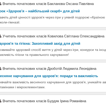
Вчитель початкових класів Бакланова Оксана Павлівна
рок «Здоров’я – найбільший скарб» для дітей
авчіть дітей цінності здоров'я через ігри у уявній подорожі «Країно
коли-гімназії.
Учитель початкових класів Ковилова Світлана Олександрівна
доров'я та гігієна: Захопливий захід для дітей
озвивайте здоровий спосіб життя у дітей через ігри, конкурси та інсц
ажливість гігієни та правильного харчування!
Вчитель початкових класів Дроботій Людмила Леонідівна
есняне харчування для здоров'я: поради та важливість
ивчайте важливість весняного харчування для здоров'я, уникайте ав
ітамінами і мікроелементами.
Вчитель початкових класів Бурдяк Ірина Романівна