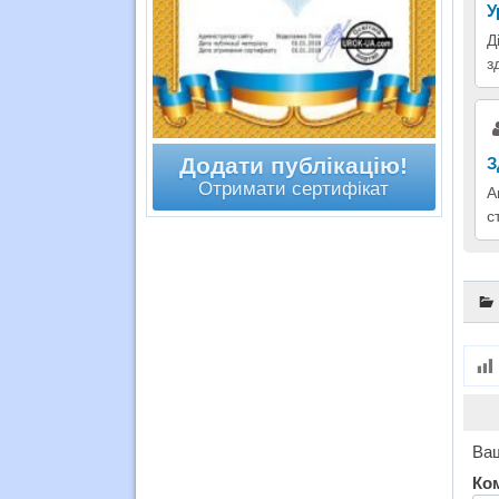
У
Д
з
Додати публікацію!
З
Отримати сертифікат
А
с
Ваш
Ко