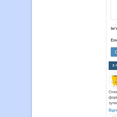
Ім'
Em
3 
Олен
форм
зупи
Відп