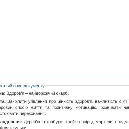
роткий опис документу
ма:
Здоров’я – найдорожчий скарб.
та:
Закріпити уявлення про цінність здоров’я, важливість сім’
оровий спосіб життя та позитивну мотивацію, розвивати нав
дстоювати переконання.
ладнання:
Дерев’яні стовбури, клейкі папірці, маркери, пред
ітряні кульки.