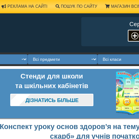
РЕКЛАМА НА САЙТІ
ПОШУК ПО САЙТУ
МАГАЗИН ВСІ
Сер
Стенди для школи
та шкільних кабінетів
ДІЗНАТИСЬ БІЛЬШЕ
Конспект уроку основ здоров’я на тем
скарб» для учнів початк