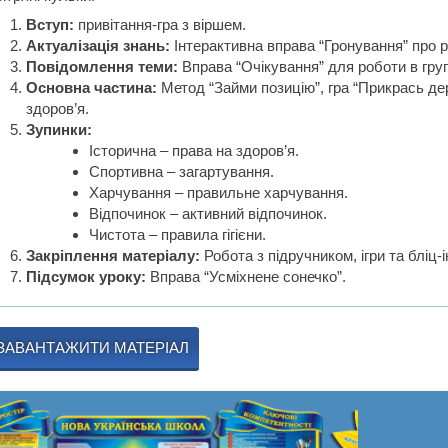
Вступ:
привітання-гра з віршем.
Актуалізація знань:
Інтерактивна вправа “Гронування” про рі
Повідомлення теми:
Вправа “Очікування” для роботи в гру
Основна частина:
Метод “Займи позицію”, гра “Прикрась де
здоров’я.
Зупинки:
Історична – права на здоров’я.
Спортивна – загартування.
Харчування – правильне харчування.
Відпочинок – активний відпочинок.
Чистота – правила гігієни.
Закріплення матеріалу:
Робота з підручником, ігри та бліц-і
Підсумок уроку:
Вправа “Усміхнене сонечко”.
ЗАВАНТАЖИТИ МАТЕРІАЛ