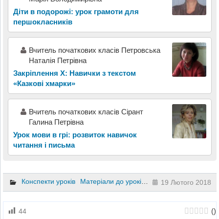
Діти в подорожі: урок грамоти для
першокласників
Вчитель початкових класів Петровська
Наталія Петрівна
Закріплення Х: Навички з текстом
«Казкові хмарки»
Вчитель початкових класів Сірант
Галина Петрівна
Урок мови в грі: розвиток навичок
читання і письма
Конспекти уроків
Матеріали до уроків
Навчання грамоти
1
19 Лютого 2018
(
)
44