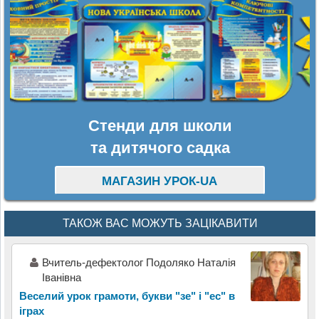
Стенди для школи
та дитячого садка
МАГАЗИН УРОК-UA
ТАКОЖ ВАС МОЖУТЬ ЗАЦІКАВИТИ
Вчитель-дефектолог Подоляко Наталія
Іванівна
Веселий урок грамоти, букви "зе" і "ес" в
іграх