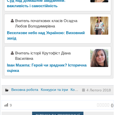
Суд над домашнім завданням:
важливість і самостійність
Вчитель початкових класів Осадча
Любов Володимирівна
Веселкове небо над Україною: Виховний
захід
Вчитель історії Крутофіст Діана
Василівна
Іван Мазепа: Герой чи зрадник? Історична
оцінка
Виховна робота
Конкурси та ігри
Конспекти уроків
Матеріа
4 Лютого 2018
(
)
9