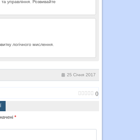
ю та управління. Розвивайте
звитку логічного мислення.
25 Січня 2017
(
)
Ї
значені
*