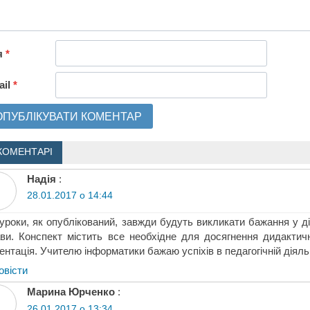
я
*
ail
*
КОМЕНТАРІ
Надія
:
28.01.2017 о 14:44
 уроки, як опублікований, завжди будуть викликати бажання у д
ви. Конспект містить все необхідне для досягнення дидактич
ентація. Учителю інформатики бажаю успіхів в педагогічній діяль
овіcти
Марина Юрченко
:
26.01.2017 о 13:34