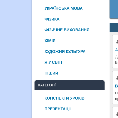
УКРАЇНСЬКА МОВА
ФІЗИКА
ФІЗИЧНЕ ВИХОВАННЯ
ХІМІЯ
А
ХУДОЖНЯ КУЛЬТУРА
Д
Я У СВІТІ
В
ІНШИЙ
КАТЕГОРІЇ
В
Н
КОНСПЕКТИ УРОКІВ
п
ПРЕЗЕНТАЦІЇ