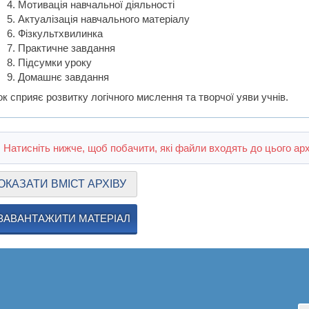
Мотивація навчальної діяльності
Актуалізація навчального матеріалу
Фізкультхвилинка
Практичне завдання
Підсумки уроку
Домашнє завдання
к сприяє розвитку логічного мислення та творчої уяви учнів.
Натисніть нижче, щоб побачити, які файли входять до цього арх
ОКАЗАТИ ВМІСТ АРХІВУ
ЗАВАНТАЖИТИ МАТЕРІАЛ