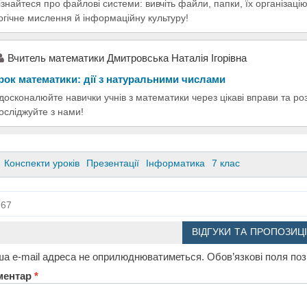
ізнайтеся про файлові системи: вивчіть файли, папки, їх організаці
огічне мислення й інформаційну культуру!
Вчитель математики Дмитровська Наталія Ігорівна
рок математики: дії з натуральними числами
досконалюйте навички учнів з математики через цікаві вправи та ро
осліджуйте з нами!
Конспекти уроків
Презентації
Інформатика
7 клас
67
ВІДГУКИ ТА ПРОПОЗИЦІ
а e-mail адреса не оприлюднюватиметься.
Обов’язкові поля по
ментар
*