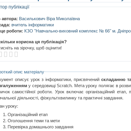
тор публікації
 автора:
Василькович Віра Миколаївна
сада:
вчитель інформатики
це роботи:
КЗО "Навчально-виховний комплекс № 66" м. Дніпро
кільки корисна ця публікація?
исніть на зірочку, щоб оцінити!
роткий опис матеріалу
кумент описує урок з інформатики, присвячений
складанню та
згалуженням
у середовищі Scratch. Мета уроку полягає в розв
вичок самостійної роботи. Урок включає організаційний етап,
чальної діяльності, фізкультхвилинку та практичні завдання.
ан уроку:
Організаційний етап
Оголошення теми та мети
Перевірка домашнього завдання