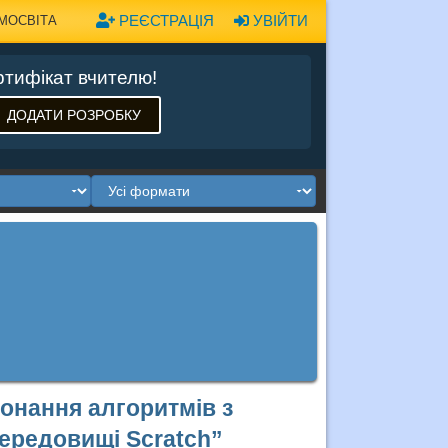
РЕЄСТРАЦІЯ
УВІЙТИ
МОСВІТА
тифікат вчителю!
ДОДАТИ РОЗРОБКУ
онання алгоритмів з
ередовищі Scratch”