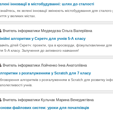
елені інновації в містобудуванні: шлях до сталості
ізнайтесь, як зелені інновації змінюють містобудування для сталого 
иття у великих містах.
Вчитель інформатики Медведєва Ольга Валеріївна
інійні алгоритми у Скретч для учнів 5-А класу
авчіть дітей Скретч: проекти, гра в кросворди, фізкультхвилинки дл
ля 5-А класу. Залучення до активного навчання!
Вчитель інформатики Лойченко Інна Анатоліївна
лгоритми з розгалуженням у Scratch для 7 класу
бговорення алгоритмів з розгалуженням в Scratch для розвитку інф
аполегливості учнів.
Вчитель інформатики Кульчак Марина Венедиктівна
снови файлових систем: уроки для початківців