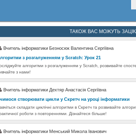
ТАКОЖ ВАС МОЖУТЬ ЗАЦІ
Вчитель інформатики Безносюк Валентина Сергіївна
лгоритми з розгалуженням у Scratch: Урок 21
осліджуйте алгоритми з розгалуженням у Scratch, розвивайте спосте
ивчайте з нами!
Вчитель інформатики Дехтяр Анастасія Сергіївна
чимося створювати цикли у Скретч на уроці інформатики
авчіться складати циклічні алгоритми в Скретч та розвивайте алгор
рактичної роботи з повтореннями. Дізнайтеся більше!
Вчитель інформатики Менський Микола Іванович