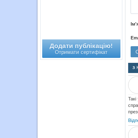
Ім'
Em
Додати публікацію!
Отримати сертифікат
3 
Такі
спра
през
Відп