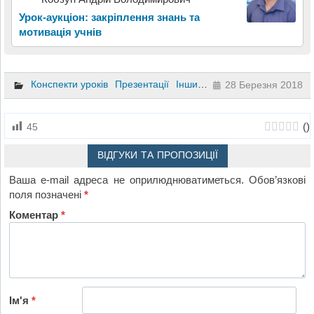
Урок-аукціон: закріплення знань та
мотивація учнів
Конспекти уроків
Презентації
Інший
10 клас
28 Березня 2018
(
)
45
ВІДГУКИ ТА ПРОПОЗИЦІЇ
Ваша e-mail адреса не оприлюднюватиметься.
Обов’язкові
поля позначені
*
Коментар
*
Ім'я
*