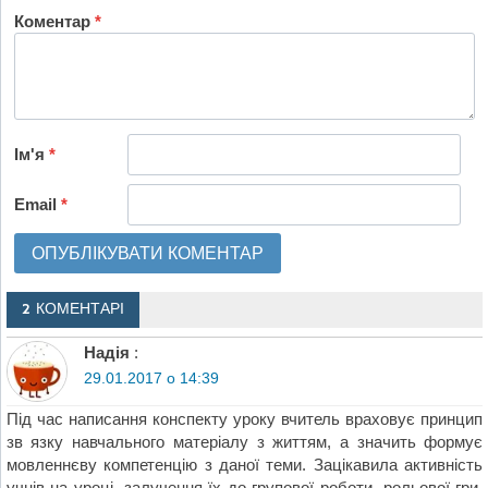
Коментар
*
Ім'я
*
Email
*
2 КОМЕНТАРІ
Надія
:
29.01.2017 о 14:39
Під час написання конспекту уроку вчитель враховує принцип
зв язку навчального матеріалу з життям, а значить формує
мовленнєву компетенцію з даної теми. Зацікавила активність
учнів на уроці, залучення їх до групової роботи, рольової гри.