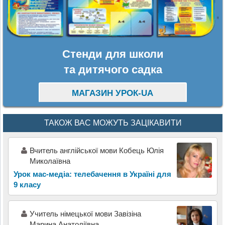
Стенди для школи
та дитячого садка
МАГАЗИН УРОК-UA
ТАКОЖ ВАС МОЖУТЬ ЗАЦІКАВИТИ
Вчитель англійської мови Кобець Юлія
Миколаївна
Урок мас-медіа: телебачення в Україні для
9 класу
Учитель німецької мови Завізіна
Марина Анатоліївна