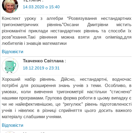
14.03.2020 о 15:40
Конспект уроку з алгебри “Розвязування нестандартних
тригонометричних рівнянь”Оксани Дмитрівни містить
різноманітні приклади нестандартних рівнянь та способи їх
розв”язання.Такі рівняння можна взяти для олімпіад,для
любителів і знавців математики
Відповіcти
Ткаченко Світлана
:
18.12.2019 о 23:31
Хороший набір рівнянь. Дійсно, нестандартні, водночас
потрібні для розширення знань учнів з теми. Особливо, в
умовах, коли вивчення тригонометрії настільки “стиснено”
нашими програмами. Групова форма роботи в цьому випадку є
чи не найефективнішою, це “регулює” рівень підготовленості
учнів і нівелює в різниці сприйняття цього досить важкого
матеріалу слабшими учнями.
Відповіcти