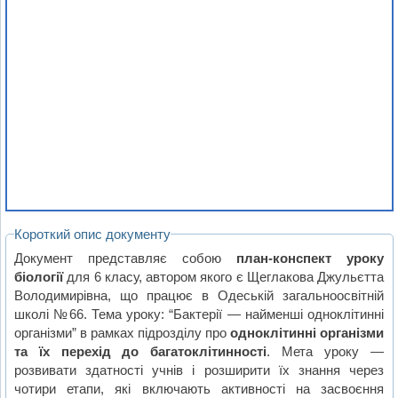
Короткий опис документу
Документ представляє собою
план-конспект уроку
біології
для 6 класу, автором якого є Щеглакова Джульєтта
Володимирівна, що працює в Одеській загальноосвітній
школі №66. Тема уроку: “Бактерії — найменші одноклітинні
організми” в рамках підрозділу про
одноклітинні організми
та їх перехід до багатоклітинності
. Мета уроку —
розвивати здатності учнів і розширити їх знання через
чотири етапи, які включають активності на засвоєння