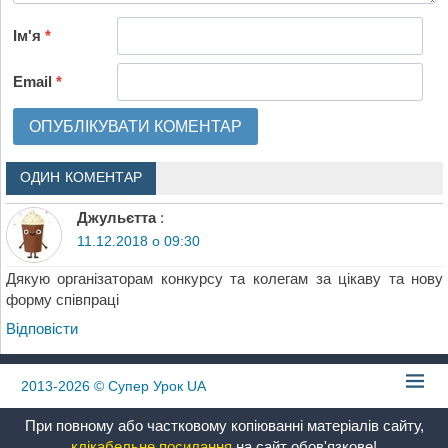
Ім'я
*
Email
*
ОДИН КОМЕНТАР
Джульєтта
:
11.12.2018 о 09:30
Дякую організаторам конкурсу та колегам за цікаву та нову
форму співпраці
Відповіcти
2013-2026
© Супер Урок UA
При повному або частковому копіюванні матеріалів сайту,
клікабельне посилання
на сайт обов'язкове!