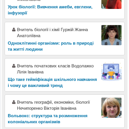
Урок біології: Вивчення амеби, евглени,
інфузорії
Вчитель біології і хімії Гуржій Жанна
Анатоліївна
Одноклітинні організми: роль в природі
та житті людини
Вчитель початкових класів Водолажко
Лілія Іванівна
Що таке гейміфікація шкільного навчання
і чому це важливий тренд
Вчитель географії, економіки, біології
Нечипоренко Вікторія Іванівна
Вольвокс: структура та розмноження
колоніальних організмів