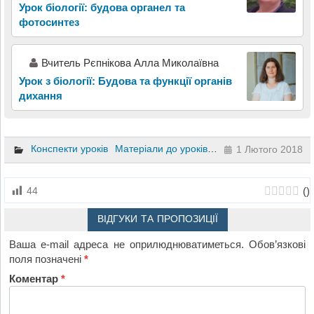
Урок біології: будова органел та
фотосинтез
Вчитель Рєпнікова Алла Миколаївна
Урок з біології: Будова та функції органів
дихання
Конспекти уроків
Матеріали до уроків
Біологія
8 клас
1 Лютого 2018
(
)
44
ВІДГУКИ ТА ПРОПОЗИЦІЇ
Ваша e-mail адреса не оприлюднюватиметься.
Обов’язкові
поля позначені
*
Коментар
*