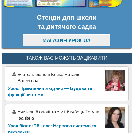
Стенди для школи
та дитячого садка
МАГАЗИН УРОК-UA
ТАКОЖ ВАС МОЖУТЬ ЗАЦІКАВИТИ
Вчитель біології Бойко Наталія
Василівна
Урок: Травлення людини — Будова та
функції системи
Учитель біології та хімії Якубець Тетяна
Іванівна
Урок біології 8 клас: Нервова система та
рефлекси