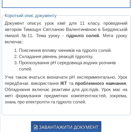
Короткий опис документу
Документ описує урок хімії для 11 класу, проведений
автором Тимощук Світланою Валентинівною в Бердянській
гімназії №11. Тема уроку -
гідроліз солей
. Мета уроку
включає:
Пояснення впливу чинників на гідроліз солей.
Складання рівнянь реакцій гідролізу.
Прогнозування рН середовища водних розчинів
солей.
Учні також вчаться визначати рН експериментально. Урок
передбачає використання
ІКТ
та
проблемного навчання
.
Обладнання включає реактиви для дослідів. Урок має на
меті формування предметних компетентностей, зокрема,
знань про електроліти та гідроліз солей.
ЗАВАНТАЖИТИ ДОКУМЕНТ