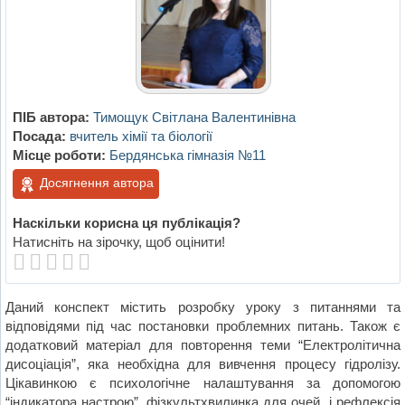
ПІБ автора:
Тимощук Світлана Валентинівна
Посада:
вчитель хімії та біології
Місце роботи:
Бердянська гімназія №11
Досягнення автора
Наскільки корисна ця публікація?
Натисніть на зірочку, щоб оцінити!
Даний конспект містить розробку уроку з питаннями та
відповідями під час постановки проблемних питань. Також є
додатковий матеріал для повторення теми “Електролітична
дисоціація”, яка необхідна для вивчення процесу гідролізу.
Цікавинкою є психологічне налаштування за допомогою
“індикатора настрою”, фізкультхвилинка для очей і рефлексія