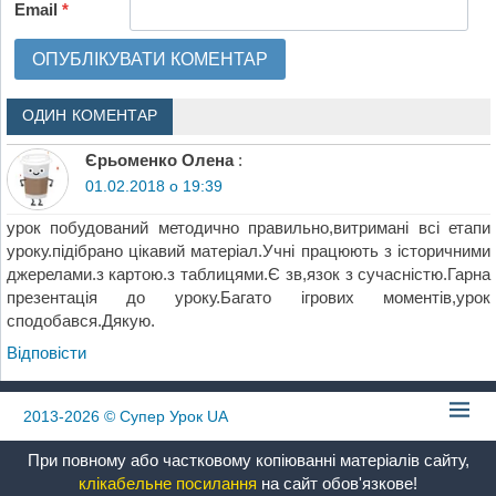
Email
*
ОДИН КОМЕНТАР
Єрьоменко Олена
:
01.02.2018 о 19:39
урок побудований методично правильно,витримані всі етапи
уроку.підібрано цікавий матеріал.Учні працюють з історичними
джерелами.з картою.з таблицями.Є зв,язок з сучасністю.Гарна
презентація до уроку.Багато ігрових моментів,урок
сподобався.Дякую.
Відповіcти
2013-2026
© Супер Урок UA
При повному або частковому копіюванні матеріалів сайту,
клікабельне посилання
на сайт обов'язкове!