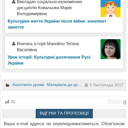
Викладач соціально-економічних
дисциплін Ковальова Марія
Володимирівна
Культурне життя України після війни: конспект
заняття
Вчитель історії Манойло Тетяна
Василівна
Урок історії: Культурні досягнення Русі-
України
Конспекти уроків
Матеріали до уроків
Історія
7 клас
5 Листопада 2017
(
)
35
ВІДГУКИ ТА ПРОПОЗИЦІЇ
Ваша e-mail адреса не оприлюднюватиметься.
Обов’язкові