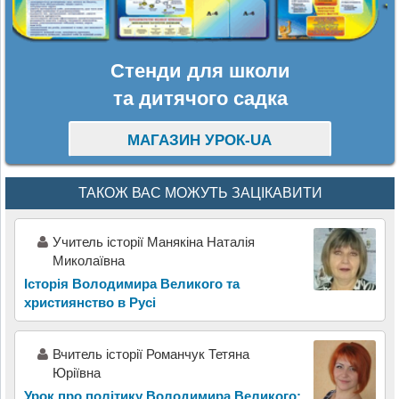
Стенди для школи
та дитячого садка
МАГАЗИН УРОК-UA
ТАКОЖ ВАС МОЖУТЬ ЗАЦІКАВИТИ
Учитель історії Манякіна Наталія
Миколаївна
Історія Володимира Великого та
християнство в Русі
Вчитель історії Романчук Тетяна
Юріївна
Урок про політику Володимира Великого: