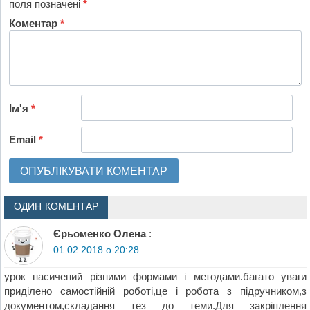
поля позначені
*
Коментар
*
Ім'я
*
Email
*
ОДИН КОМЕНТАР
Єрьоменко Олена
:
01.02.2018 о 20:28
урок насичений різними формами і методами.багато уваги
приділено самостійній роботі,це і робота з підручником,з
документом,складання тез до теми.Для закріплення