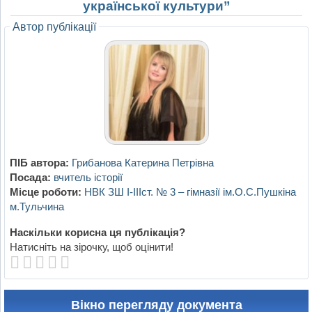
української культури”
Автор публікації
ПІБ автора:
Грибанова Катерина Петрівна
Посада:
вчитель історії
Місце роботи:
НВК ЗШ І-ІІІст. № 3 – гімназії ім.О.С.Пушкіна
м.Тульчина
Наскільки корисна ця публікація?
Натисніть на зірочку, щоб оцінити!
Вікно перегляду документа