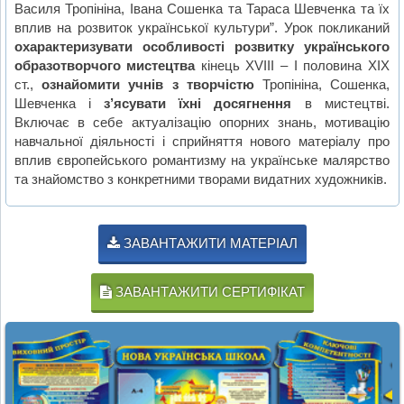
Василя Тропініна, Івана Сошенка та Тараса Шевченка та їх
вплив на розвиток української культури”. Урок покликаний
охарактеризувати особливості розвитку українського
образотворчого мистецтва
кінець ХVIII – І половина XIХ
ст.,
ознайомити учнів з творчістю
Тропініна, Сошенка,
Шевченка і
з’ясувати їхні досягнення
в мистецтві.
Включає в себе актуалізацію опорних знань, мотивацію
навчальної діяльності і сприйняття нового матеріалу про
вплив європейського романтизму на українське малярство
та знайомство з конкретними творами видатних художників.
ЗАВАНТАЖИТИ МАТЕРІАЛ
ЗАВАНТАЖИТИ СЕРТИФІКАТ