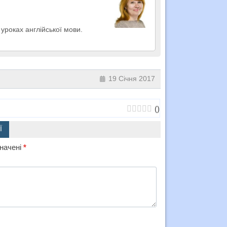
уроках англійської мови.
19 Січня 2017
(
)
Ї
значені
*