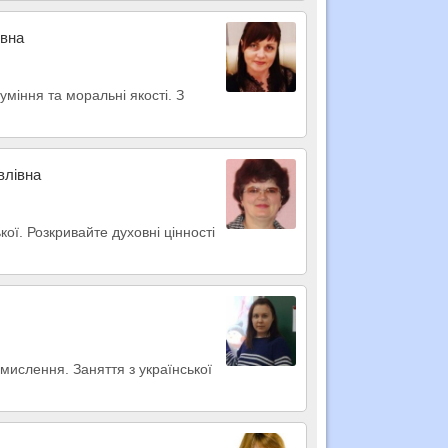
івна
міння та моральні якості. З
влівна
ої. Розкривайте духовні цінності
мислення. Заняття з української