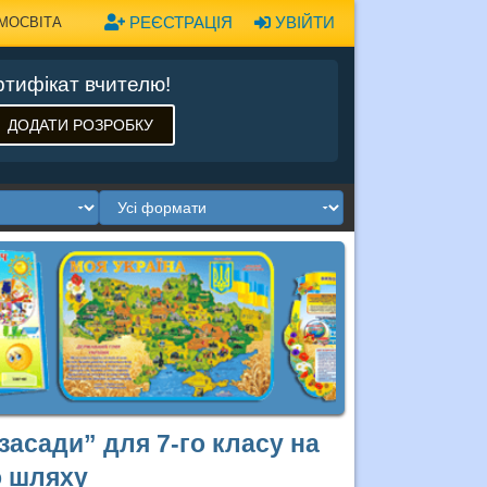
РЕЄСТРАЦІЯ
УВІЙТИ
МОСВІТА
тифікат вчителю!
ДОДАТИ РОЗРОБКУ
 засади” для 7-го класу на
о шляху