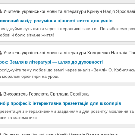
Учитель української мови та літератури Кричун Надія Ярослав
иховний захід: розуміння цінності життя для учнів
осліджуймо суть життя через інтерактивні заняття. Поглиблюємо розу
юбові й болю зіткане життя!
Учитель української мови та літератури Холоденко Наталія Па
рок: Земля в літературі — шлях до духовності
осліджуйте тему любові до землі через аналіз «Землі» О. Кобилянськ
а моральні орієнтири на уроці.
Вихователь Герасюта Світлана Сергіївна
ибір професії: інтерактивна презентація для школярів
резентація з інтерактивними завданнями для розвитку мовлення та 
ови та математики.