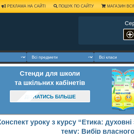
РЕКЛАМА НА САЙТІ
ПОШУК ПО САЙТУ
МАГАЗИН ВСІ
Сер
Стенди для школи
та шкільних кабінетів
ДІЗНАТИСЬ БІЛЬШЕ
Конспект уроку з курсу “Етика: духовні
тему: Вибір власног