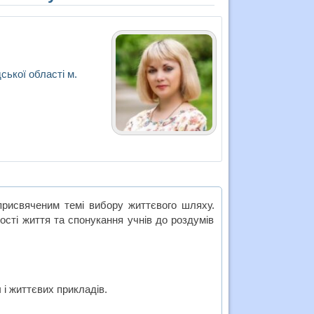
ської області м.
присвяченим темі вибору життєвого шляху.
ності життя та спонукання учнів до роздумів
 і життєвих прикладів.