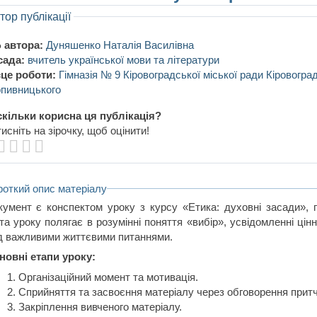
тор публікації
 автора:
Дуняшенко Наталія Василівна
сада:
вчитель української мови та літератури
це роботи:
Гімназія № 9 Кіровоградської міської ради Кіровоград
пивницького
кільки корисна ця публікація?
исніть на зірочку, щоб оцінити!
роткий опис матеріалу
кумент є конспектом уроку з курсу «Етика: духовні засади», 
та уроку полягає в розумінні поняття «вибір», усвідомленні цін
д важливими життєвими питаннями.
новні етапи уроку:
Організаційний момент та мотивація.
Сприйняття та засвоєння матеріалу через обговорення притч
Закріплення вивченого матеріалу.