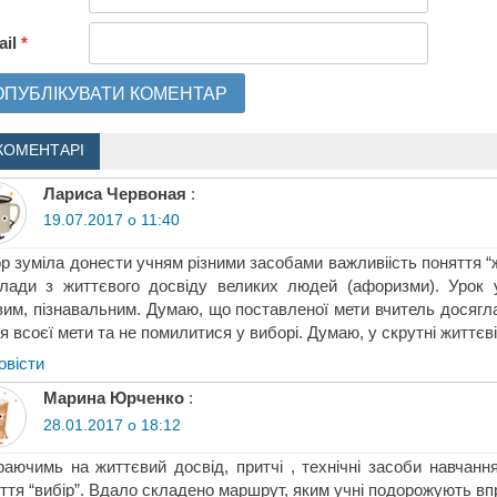
ail
*
КОМЕНТАРІ
Лариса Червоная
:
19.07.2017 о 11:40
р зуміла донести учням різними засобами важливіість поняття “ж
лади з життєвого досвіду великих людей (афоризми). Урок 
вим, пізнавальним. Думаю, що поставленої мети вчитель досягла
я всоєї мети та не помилитися у виборі. Думаю, у скрутні життєв
овіcти
Марина Юрченко
:
28.01.2017 о 18:12
аючимь на життєвий досвід, притчі , технічні засоби навчанн
ття “вибір”. Вдало складено маршрут, яким учні подорожують вп