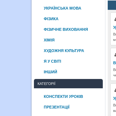
УКРАЇНСЬКА МОВА
ФІЗИКА
У
ФІЗИЧНЕ ВИХОВАННЯ
В
м
ХІМІЯ
ХУДОЖНЯ КУЛЬТУРА
Я У СВІТІ
В
В
ІНШИЙ
ч
КАТЕГОРІЇ
КОНСПЕКТИ УРОКІВ
У
В
ПРЕЗЕНТАЦІЇ
в