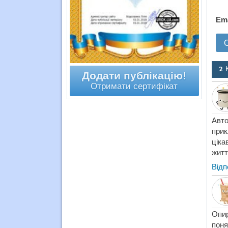
Em
2 
Додати публікацію!
Отримати сертифікат
Авто
прик
ціка
житт
Відп
Опир
поня