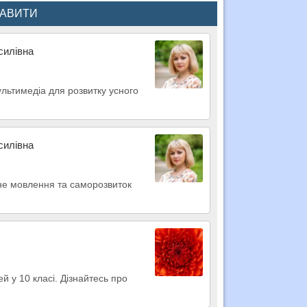
КАВИТИ
силівна
ультимедіа для розвитку усного
силівна
усне мовлення та саморозвиток
й у 10 класі. Дізнайтесь про