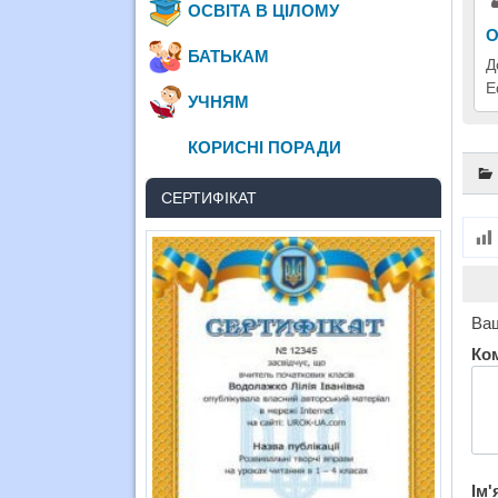
ОСВІТА В ЦІЛОМУ
О
БАТЬКАМ
Д
Е
УЧНЯМ
КОРИСНІ ПОРАДИ
СЕРТИФІКАТ
Ваш
Ко
Ім'