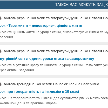
ТАКОЖ ВАС МОЖУТЬ ЗАЦІ
Вчитель української мови та літератури Дуняшенко Наталія Ва
рок «Твоє життя – неповторне»: цінність життя
ивчайте цінність життя на уроці з етики, використовуючи Біблію та м
овлення.
Вчитель української мови та літератури Дуняшенко Наталія Ва
нутрішній світ людини: уроки етики та саморозвитку
ивчайте внутрішню красу та цінності на уроці з етики. Розвивайте 
ерез активні завдання.
Вчитель громадянської освіти Панасюк Галина Валеріївна
рок про толерантність та інклюзію в 10 класі
ивчення толерантності та інклюзії для суспільства рівних можливосте
ажливі концепції та практичні вправи.