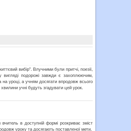
иттєвий вибір”. Влучними були притчі, поезії,
у вигляді подорожі завжди є захоплюючим,
 на уроці, а учням досягати впродовж всього
і хвилини учні будуть згадувати цей урок.
я вчитель в доступній формі розкриває зміст
родовж уроку та досягають поставленої мети.