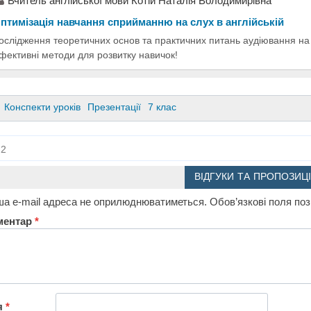
Вчитель англійської мови Котій Наталія Володимирівна
птимізація навчання сприйманню на слух в англійській
ослідження теоретичних основ та практичних питань аудіювання на 
фективні методи для розвитку навичок!
Конспекти уроків
Презентації
7 клас
2
ВІДГУКИ ТА ПРОПОЗИЦІ
а e-mail адреса не оприлюднюватиметься.
Обов’язкові поля по
ментар
*
я
*