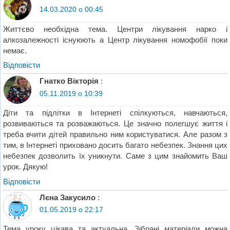
14.03.2020 о 00:45
Життєво необхідна тема. Центри лікування нарко і
алкозалежності існуюють а Центр лікування номофобії поки
немає.
Відповіcти
Гнатко Вікторія
:
05.11.2019 о 10:39
Діти та підлітки в Інтернеті спілкуються, навчаються,
розвиваються та розважаються. Це значно полегшує життя і
треба вчити дітей правильно ним користуватися. Але разом з
тим, в Інтернеті приховано досить багато небезпек. Знання цих
небезпек дозволить їх уникнути. Саме з цим знайомить Ваш
урок. Дякую!
Відповіcти
Лєна Закусило
:
01.05.2019 о 22:17
Тема уроку цікава та актуальна. Зібрані матеріали можна