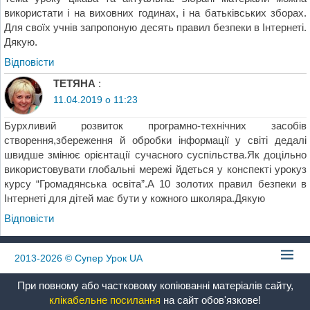
використати і на виховних годинах, і на батьківських зборах.
Для своїх учнів запропоную десять правил безпеки в Інтернеті.
Дякую.
Відповіcти
ТЕТЯНА
:
11.04.2019 о 11:23
Бурхливий розвиток програмно-технічних засобів
створення,збереження й обробки інформації у світі дедалі
швидше змінює орієнтації сучасного суспільства.Як доцільно
використовувати глобальні мережі йдеться у конспекті урокуз
курсу “Громадянська освіта”.А 10 золотих правил безпеки в
Інтернеті для дітей має бути у кожного школяра.Дякую
Відповіcти
2013-2026
© Супер Урок UA
При повному або частковому копіюванні матеріалів сайту,
клікабельне посилання
на сайт обов'язкове!