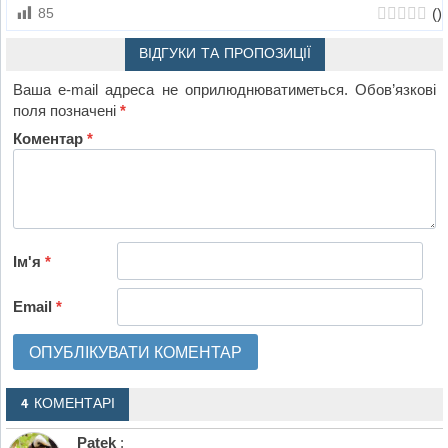
(
)
85
ВІДГУКИ ТА ПРОПОЗИЦІЇ
Ваша e-mail адреса не оприлюднюватиметься.
Обов’язкові
поля позначені
*
Коментар
*
Ім'я
*
Email
*
4 КОМЕНТАРІ
Patek
: