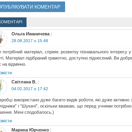
КОМЕНТАРІ
Ольга Иваничева
:
28.08.2017 о 15:48
 потрібний матеріал, сприяє розвитку пізнавального інтересу у
ті. Матеріал підібраний грамотно, доступно піднесений. Ви добр
с на відмінно.
овіcти
Світлана В.
:
04.02.2017 о 17:42
зробці використано дуже багато видів роботи, які дуже активно 
лідники” і “Шукачі”, оскільки вважаю, що перед учнями потрібн
шення. Мені сподобалось.)
овіcти
Марина Юрченко
: