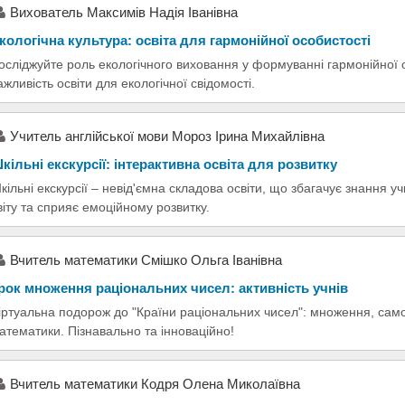
Вихователь Максимів Надія Іванівна
кологічна культура: освіта для гармонійної особистості
осліджуйте роль екологічного виховання у формуванні гармонійної о
ажливість освіти для екологічної свідомості.
Учитель англійської мови Мороз Ірина Михайлівна
кільні екскурсії: інтерактивна освіта для розвитку
кільні екскурсії – невід'ємна складова освіти, що збагачує знання уч
віту та сприяє емоційному розвитку.
Вчитель математики Смішко Ольга Іванівна
рок множення раціональних чисел: активність учнів
іртуальна подорож до "Країни раціональних чисел": множення, самок
атематики. Пізнавально та інноваційно!
Вчитель математики Кодря Олена Миколаївна