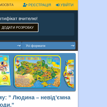
РЕЄСТРАЦІЯ
УВІЙТИ
МОСВІТА
тифікат вчителю!
ДОДАТИ РОЗРОБКУ
ему: ” Людина – невід’ємна
оди.”