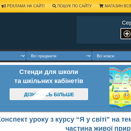
РЕКЛАМА НА САЙТІ
ПОШУК ПО САЙТУ
МАГАЗИН ВСІ
Сер
Стенди для школи
та шкільних кабінетів
ДІЗНАТИСЬ БІЛЬШЕ
Конспект уроку з курсу “Я у світі” на т
частина живої прир