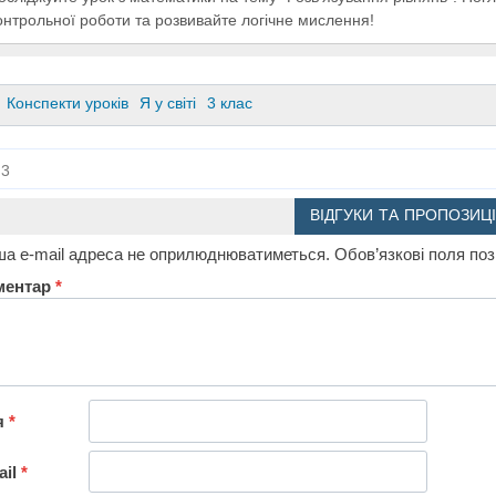
онтрольної роботи та розвивайте логічне мислення!
Конспекти уроків
Я у світі
3 клас
3
ВІДГУКИ ТА ПРОПОЗИЦІ
а e-mail адреса не оприлюднюватиметься.
Обов’язкові поля по
ментар
*
я
*
ail
*