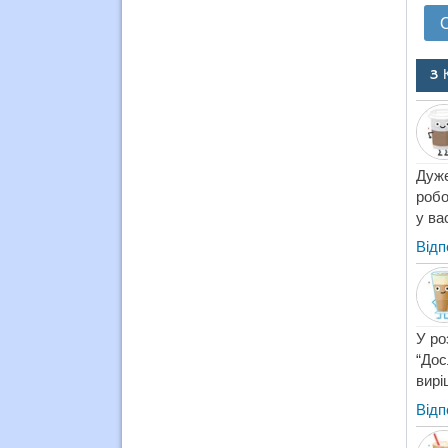
3 
Дуже
робо
у ва
Відп
У ро
“Дос
вирі
Відп