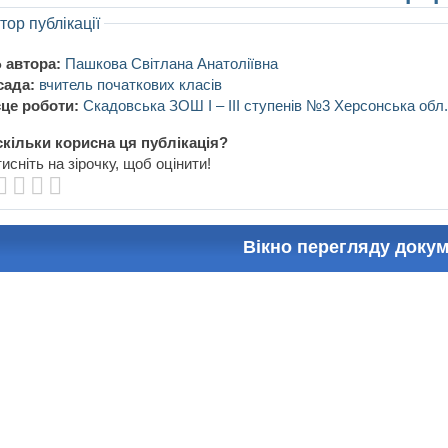
тор публікації
 автора:
Пашкова Світлана Анатоліївна
сада:
вчитель початкових класів
це роботи:
Скадовська ЗОШ І – ІІІ ступенів №3 Херсонська обл.
кільки корисна ця публікація?
исніть на зірочку, щоб оцінити!
Вікно перегляду доку