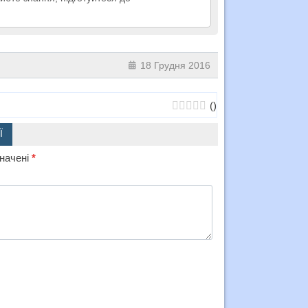
18 Грудня 2016
(
)
Ї
значені
*