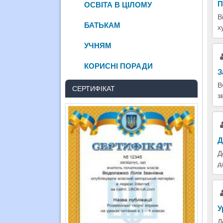
П
ОСВІТА В ЦІЛОМУ
В
БАТЬКАМ
х
УЧНЯМ
КОРИСНІ ПОРАДИ
З
В
СЕРТИФІКАТ
з
Д
Д
д
У
Д