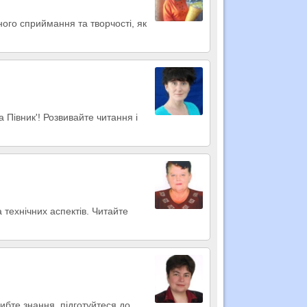
ного сприймання та творчості, як
а Півник'! Розвивайте читання і
технічних аспектів. Читайте
ибте знання, підготуйтеся до