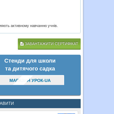
рияють активному навчанню учнів.
ЗАВАНТАЖИТИ СЕРТИФІКАТ
Стенди для школи
та дитячого садка
МАГАЗИН УРОК-UA
КАВИТИ