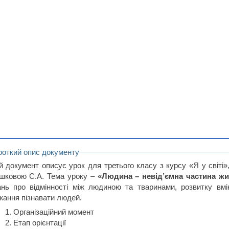
роткий опис документу
й документ описує урок для третього класу з курсу «Я у світі»
шковою С.А. Тема уроку –
«Людина – невід’ємна частина жи
ань про відмінності між людиною та тваринами, розвитку вмін
жання пізнавати людей.
Організаційний момент
Етап орієнтації