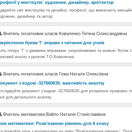
рофесії у мистецтві: художник, дизайнер, архітектор
ідкрийте світ мистецтва та дизайну: професії, що вимагають емоцій
удожник, дизайнер та актор.
Вчитель початкових класів Коваленко Тетяна Олександрівна
акріплення букви Т: вправи з читання для учнів
чіть літеру 'Т' з цікавими вправами, скоромовками та казкою 'Котик т
вуковий аналіз з уроком Т.О.Коваленка.
Вчитель початкових класів Гежа Наталя Олексіївна
окумент з кодом -327660635: важливість аналізу
осліджуйте документ з кодом -327660635 для розуміння правових та 
алі для детального аналізу.
Вчитель математики Вайло Наталія Станіславівна
рок математики: Розв'язанню рівнянь для 6 класу
осліджуйте урок з математики на тему "Розв'язування рівнянь". Погл