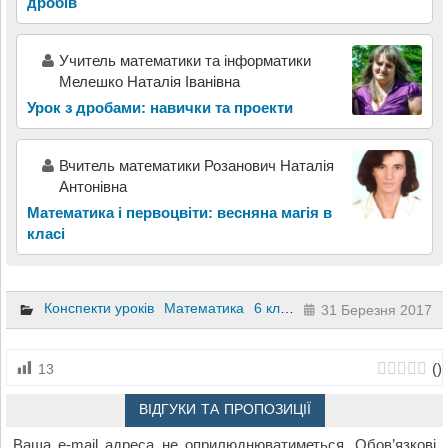
дробів
Учитель математики та інформатики
Мелешко Наталія Іванівна
Урок з дробами: навички та проекти
Вчитель математики Розанович Наталія
Антонівна
Математика і первоцвіти: весняна магія в
класі
Конспекти уроків
Математика
6 клас
31 Березня 2017
(
)
13
ВІДГУКИ ТА ПРОПОЗИЦІЇ
Ваша e-mail адреса не оприлюднюватиметься.
Обов’язкові