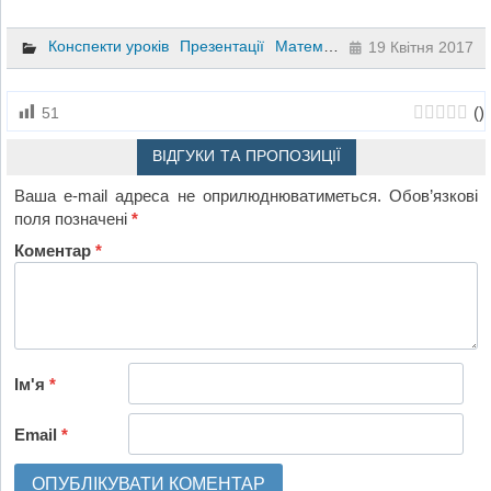
Конспекти уроків
Презентації
Математика
10 клас
19 Квітня 2017
(
)
51
ВІДГУКИ ТА ПРОПОЗИЦІЇ
Ваша e-mail адреса не оприлюднюватиметься.
Обов’язкові
поля позначені
*
Коментар
*
Ім'я
*
Email
*