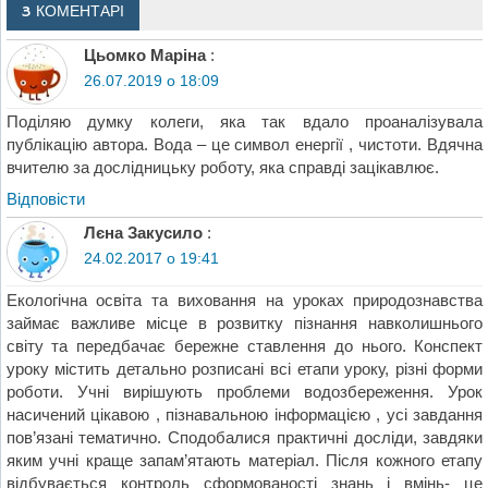
3 КОМЕНТАРІ
Цьомко Маріна
:
26.07.2019 о 18:09
Поділяю думку колеги, яка так вдало проаналізувала
публікацію автора. Вода – це символ енергії , чистоти. Вдячна
вчителю за дослідницьку роботу, яка справді зацікавлює.
Відповіcти
Лєна Закусило
:
24.02.2017 о 19:41
Екологічна освіта та виховання на уроках природознавства
займає важливе місце в розвитку пізнання навколишнього
світу та передбачає бережне ставлення до нього. Конспект
уроку містить детально розписані всі етапи уроку, різні форми
роботи. Учні вирішують проблеми водозбереження. Урок
насичений цікавою , пізнавальною інформацією , усі завдання
пов’язані тематично. Сподобалися практичні досліди, завдяки
яким учні краще запам’ятають матеріал. Після кожного етапу
відбувається контроль сформованості знань і вмінь- це