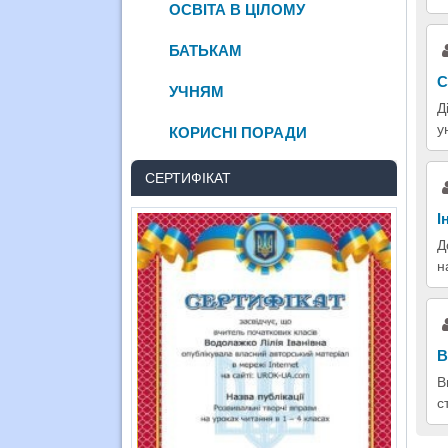
ОСВІТА В ЦІЛОМУ
БАТЬКАМ
С
УЧНЯМ
Д
у
КОРИСНІ ПОРАДИ
СЕРТИФІКАТ
І
Д
н
В
В
с