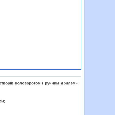
отворів коловоротом і ручним дрилем»
.
ем;