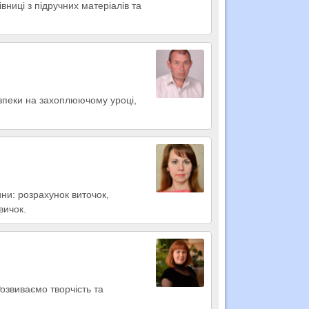
вниці з підручних матеріалів та
зпеки на захоплюючому уроці,
ни: розрахунок виточок,
вичок.
Розвиваємо творчість та