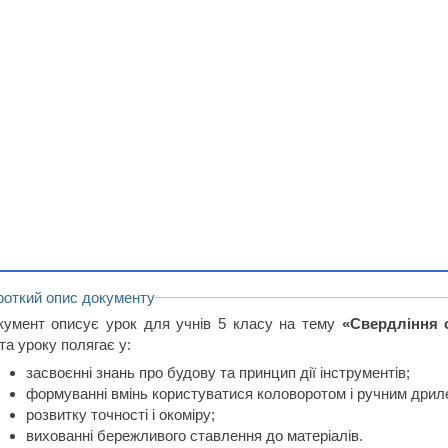
роткий опис документу
кумент описує урок для учнів 5 класу на тему
«Свердління 
та уроку полягає у:
засвоєнні знань про будову та принцип дії інструментів;
формуванні вмінь користуватися коловоротом і ручним дрил
розвитку точності і окоміру;
вихованні бережливого ставлення до матеріалів.