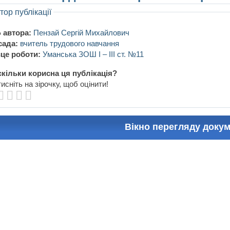
тор публікації
 автора:
Пензай Сергій Михайлович
сада:
вчитель трудового навчання
це роботи:
Уманська ЗОШ І – ІІІ ст. №11
кільки корисна ця публікація?
исніть на зірочку, щоб оцінити!
Вікно перегляду доку