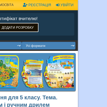
РЕЄСТРАЦІЯ
УВІЙТИ
МОСВІТА
тифікат вчителю!
ДОДАТИ РОЗРОБКУ
ня для 5 класу. Тема.
м і ручним дрилем