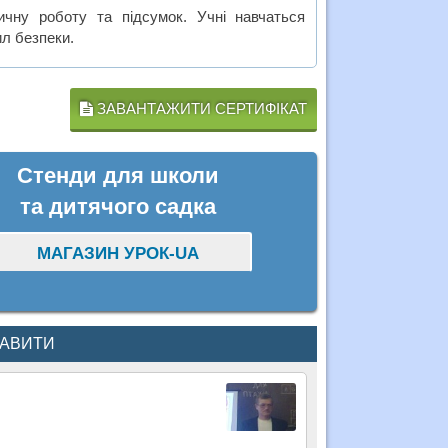
тичну роботу та підсумок. Учні навчаться
л безпеки.
ЗАВАНТАЖИТИ СЕРТИФІКАТ
Стенди для школи
та дитячого садка
МАГАЗИН УРОК-UA
КАВИТИ