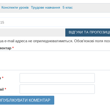
Конспекти уроків
Трудове навчання
5 клас
15
ВІДГУКИ ТА ПРОПОЗИЦІ
а e-mail адреса не оприлюднюватиметься.
Обов’язкові поля по
ментар
*
я
*
ail
*