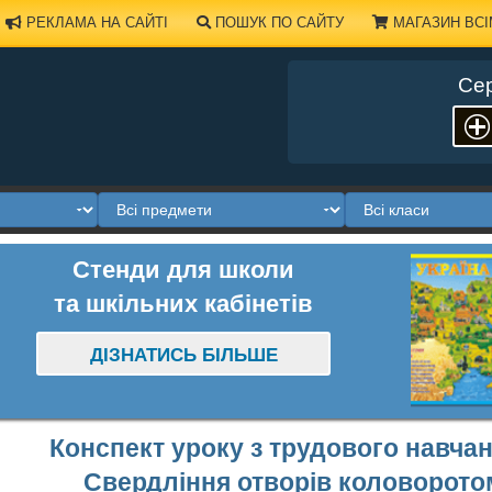
РЕКЛАМА НА САЙТІ
ПОШУК ПО САЙТУ
МАГАЗИН ВСІ
Сер
Стенди для школи
та шкільних кабінетів
ДІЗНАТИСЬ БІЛЬШЕ
Конспект уроку з трудового навчан
Свердління отворів коловорото