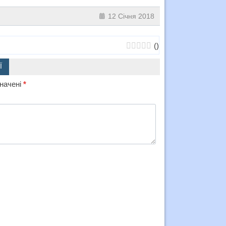
12 Січня 2018
(
)
Ї
значені
*