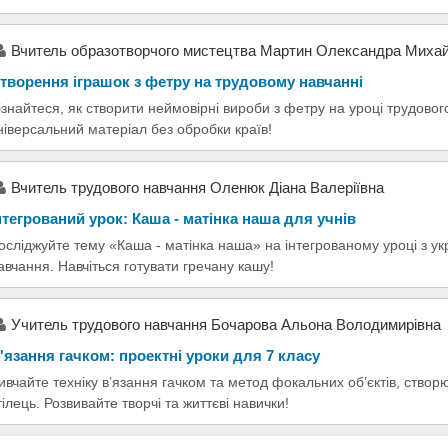
Вчитель образотворчого мистецтва Мартин Олександра Михай
творення іграшок з фетру на трудовому навчанні
ізнайтеся, як створити неймовірні вироби з фетру на уроці трудово
ніверсальний матеріал без обробки країв!
Вчитель трудового навчання Оленюк Діана Валеріївна
нтегрований урок: Каша - матінка наша для учнів
осліджуйте тему «Каша - матінка наша» на інтегрованому уроці з ук
авчання. Навчіться готувати гречану кашу!
Учитель трудового навчання Бочарова Альона Володимирівна
'язання гачком: проектні уроки для 7 класу
ивчайте техніку в’язання гачком та метод фокальних об’єктів, створ
тілець. Розвивайте творчі та життєві навички!