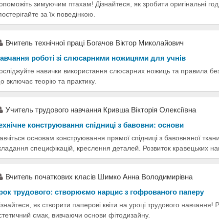
опоможіть зимуючим птахам! Дізнайтеся, як зробити оригінальні годі
постерігайте за їх поведінкою.
Вчитель технічної праці Богачов Віктор Миколайович
авчання роботі зі слюсарними ножицями для учнів
осліджуйте навички використання слюсарних ножиць та правила бе
о включає теорію та практику.
Учитель трудового навчання Кривша Вікторія Олексіївна
ехнічне конструювання спідниці з бавовни: основи
авчіться основам конструювання прямої спідниці з бавовняної ткани
кладання специфікацій, креслення деталей. Розвиток кравецьких на
Вчитель початкових класів Шимко Анна Володимирівна
рок трудового: створюємо нарцис з гофрованого паперу
ізнайтеся, як створити паперові квіти на уроці трудового навчання! 
стетичний смак, вивчаючи основи фітодизайну.