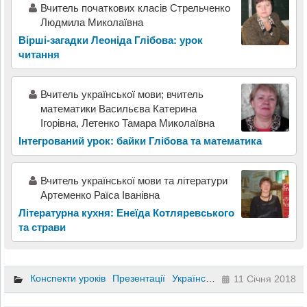
Вчитель початкових класів Стрельченко
Людмила Миколаївна
Вірші-загадки Леоніда Глібова: урок
читання
Вчитель української мови; вчитель
математики Васильєва Катерина
Ігорівна, Летенко Тамара Миколаївна
Інтегрований урок: байки Глібова та математика
Вчитель української мови та літератури
Артеменко Раїса Іванівна
Літературна кухня: Енеїда Котляревського
та страви
Конспекти уроків
Презентації
Українська література
5 клас
11 Січня 2018