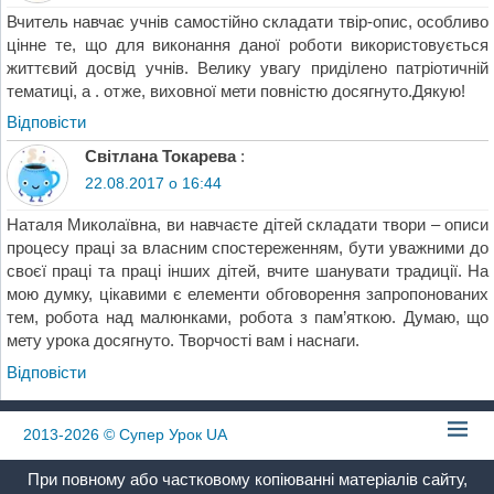
Вчитель навчає учнів самостійно складати твір-опис, особливо
цінне те, що для виконання даної роботи використовується
життєвий досвід учнів. Велику увагу приділено патріотичній
тематиці, а . отже, виховної мети повністю досягнуто.Дякую!
Відповіcти
Світлана Токарева
:
22.08.2017 о 16:44
Наталя Миколаївна, ви навчаєте дітей складати твори – описи
процесу праці за власним спостереженням, бути уважними до
своєї праці та праці інших дітей, вчите шанувати традиції. На
мою думку, цікавими є елементи обговорення запропонованих
тем, робота над малюнками, робота з пам’яткою. Думаю, що
мету урока досягнуто. Творчості вам і наснаги.
Відповіcти
2013-2026
© Супер Урок UA
При повному або частковому копіюванні матеріалів сайту,