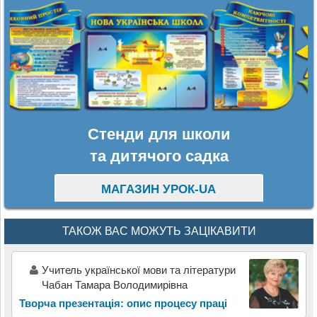
Стенди для школи
та дитячого садка
МАГАЗИН УРОК-UA
ТАКОЖ ВАС МОЖУТЬ ЗАЦІКАВИТИ
Учитель української мови та літератури
Чабан Тамара Володимирівна
Творча презентація: опис процесу праці