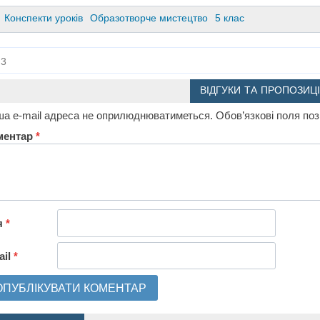
Конспекти уроків
Образотворче мистецтво
5 клас
3
ВІДГУКИ ТА ПРОПОЗИЦІ
а e-mail адреса не оприлюднюватиметься.
Обов’язкові поля по
ментар
*
я
*
ail
*