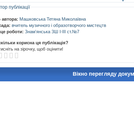
тор публікації
 автора:
Машковська Тетяна Миколаївна
сада:
вчитель музичного і образотворчого мистецтв
це роботи:
Знам'янська ЗШ І-ІІІ ст.№7
кільки корисна ця публікація?
исніть на зірочку, щоб оцінити!
Вікно перегляду доку