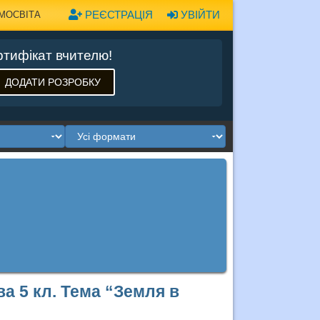
РЕЄСТРАЦІЯ
УВІЙТИ
МОСВІТА
тифікат вчителю!
ДОДАТИ РОЗРОБКУ
а 5 кл. Тема “Земля в