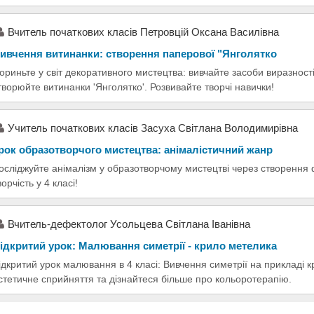
Вчитель початкових класів Петровцій Оксана Василівна
ивчення витинанки: створення паперової "Янголятко
ориньте у світ декоративного мистецтва: вивчайте засоби виразност
творюйте витинанки 'Янголятко'. Розвивайте творчі навички!
Учитель початкових класів Засуха Світлана Володимирівна
рок образотворчого мистецтва: анімалістичний жанр
осліджуйте анімалізм у образотворчому мистецтві через створення 
ворчість у 4 класі!
Вчитель-дефектолог Усольцева Світлана Іванівна
ідкритий урок: Малювання симетрії - крило метелика
ідкритий урок малювання в 4 класі: Вивчення симетрії на прикладі 
стетичне сприйняття та дізнайтеся більше про кольоротерапію.