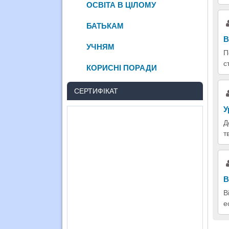
ОСВІТА В ЦІЛОМУ
БАТЬКАМ
В
УЧНЯМ
П
с
КОРИСНІ ПОРАДИ
СЕРТИФІКАТ
У
Д
т
В
В
е