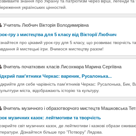
озвивайте знання про Україну та патріотизм через вірші, легенди та
береження українських цінностей.
Учитель Любчич Вікторія Володимирівна
рок-гру з мистецтва для 5 класу від Вікторії Любчич
ізнайтеся про цікавий урок-гру для 5 класу, що розвиває творчість т
авдання й мистецькі ігри. Вчимося мистецтву разом!
Вчитель початкових класів Лисохмара Марина Сергіївна
ідкрий пам'ятники Черкас: вареник, Русалонька...
ідкрийте для себе чарівність пам'ятників Черкас: Русалонька, Бик, В
кульптури міста, відображають історію та культуру.
Вчитель музичного і образотворчого мистецтв Машковська Те
рок музичних казок: лейтмотиви та творчість
озкрийте світ музичних казок, де лейтмотиви і казкові образи оживают
ітератури. Дізнайтеся більше про "Потвору" Лядова.