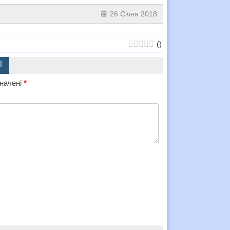
26 Січня 2018
(
)
Ї
значені
*