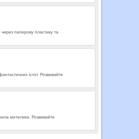
і через паперову пластику та
фантастичних істот. Розвивайте
крила метелика. Розвивайте