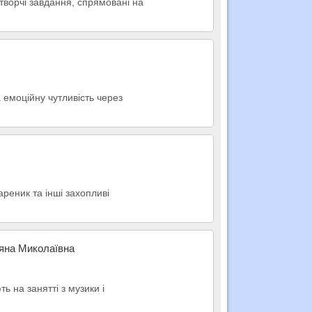
 творчі завдання, спрямовані на
а емоційну чутливість через
ареник та інші захопливі
тяна Миколаївна
ь на занятті з музики і