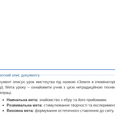
роткий опис документу
кумент описує урок мистецтва під назвою «Земля в ілюмінаторі
ді). Мета уроку – ознайомити учнів з цією нетрадиційною техні
впраці.
Навчальна мета:
знайомство з ебру та його прийомами.
Розвивальна мета:
стимулювання творчості та експеримен
Виховна мета:
формування естетичного ставлення до світу.