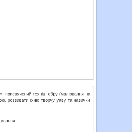
», присвячений техніці ебру (малювання на
кою, розвивати їхню творчу уяву та навички
тування.