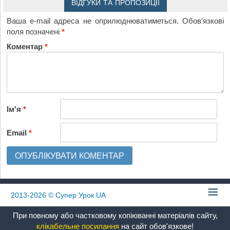
ВІДГУКИ ТА ПРОПОЗИЦІЇ
Ваша e-mail адреса не оприлюднюватиметься.
Обов’язкові
поля позначені
*
Коментар
*
Ім'я
*
Email
*
2013-2026
© Супер Урок UA
При повному або частковому копіюванні матеріалів сайту,
клікабельне посилання
на сайт обов'язкове!