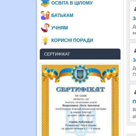
ОСВІТА В ЦІЛОМУ
БАТЬКАМ
З
Д
УЧНЯМ
е
КОРИСНІ ПОРАДИ
СЕРТИФІКАТ
З
Д
П
П
В
д