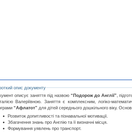
роткий опис документу
кумент описує заняття під назвою
“Подорож до Англії”
, підг
талією Валеріївною. Заняття є комплексним, логіко-математ
ограми
“Афлатот”
для дітей середнього дошкільного віку. Основ
Розвиток допитливості та пізнавальної мотивації.
Збагачення знань про Англію та її визначні місця.
Формування уявлень про транспорт.