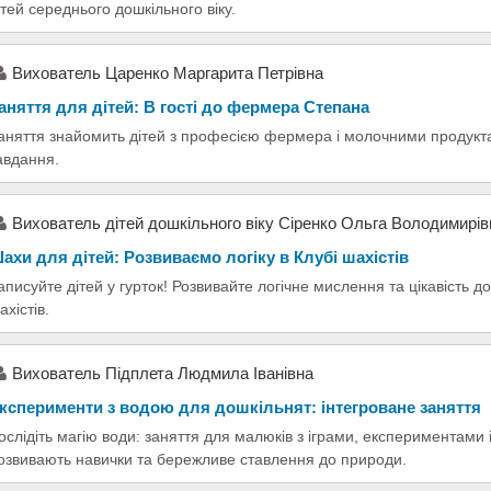
ітей середнього дошкільного віку.
Вихователь Царенко Маргарита Петрівна
аняття для дітей: В гості до фермера Степана
аняття знайомить дітей з професією фермера і молочними продуктам
авдання.
Вихователь дітей дошкільного віку Сіренко Ольга Володимирів
ахи для дітей: Розвиваємо логіку в Клубі шахістів
аписуйте дітей у гурток! Розвивайте логічне мислення та цікавість д
ахістів.
Вихователь Підплета Людмила Іванівна
ксперименти з водою для дошкільнят: інтегроване заняття
ослідіть магію води: заняття для малюків з іграми, експериментами 
озвивають навички та бережливе ставлення до природи.