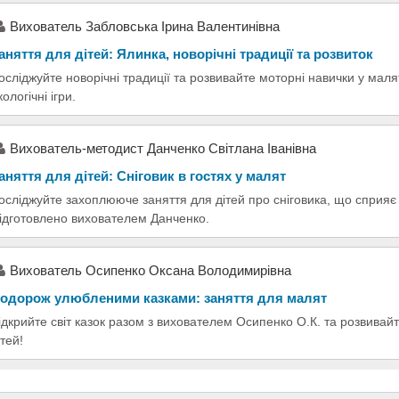
Вихователь Забловська Ірина Валентинівна
аняття для дітей: Ялинка, новорічні традиції та розвиток
осліджуйте новорічні традиції та розвивайте моторні навички у малят
кологічні ігри.
Вихователь-методист Данченко Світлана Іванівна
аняття для дітей: Сніговик в гостях у малят
осліджуйте захоплююче заняття для дітей про сніговика, що сприяє 
ідготовлено вихователем Данченко.
Вихователь Осипенко Оксана Володимирівна
одорож улюбленими казками: заняття для малят
ідкрийте світ казок разом з вихователем Осипенко О.К. та розвивайт
ітей!