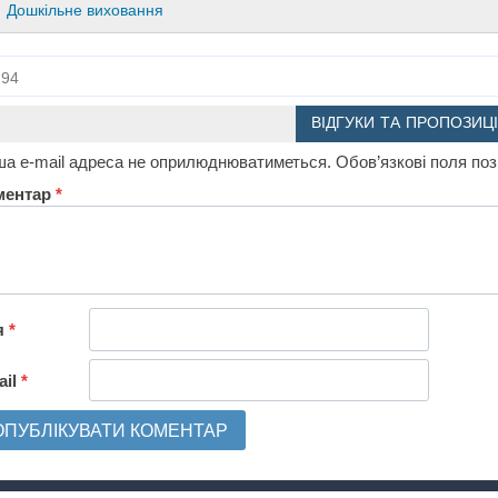
Дошкільне виховання
94
ВІДГУКИ ТА ПРОПОЗИЦІ
а e-mail адреса не оприлюднюватиметься.
Обов’язкові поля по
ментар
*
я
*
ail
*