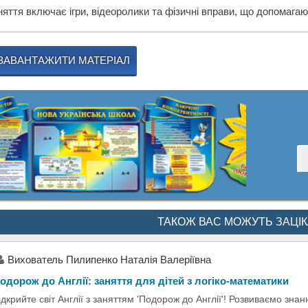
няття включає ігри, відеоролики та фізичні вправи, що допомагаю
ЗАВАНТАЖИТИ МАТЕРІАЛ
ТАКОЖ ВАС МОЖУТЬ ЗАЦІ
Вихователь Пилипенко Наталія Валеріївна
одорож до Англії: заняття для дітей з логіко-математики
ідкрийте світ Англії з заняттям 'Подорож до Англії'! Розвиваємо знанн