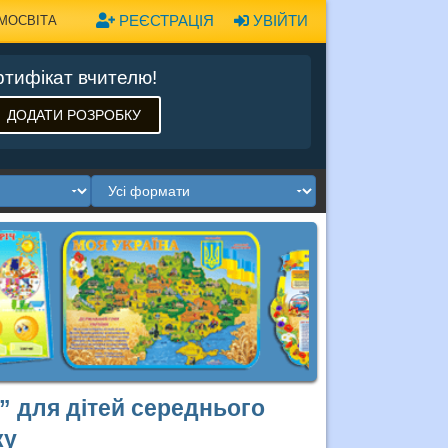
РЕЄСТРАЦІЯ
УВІЙТИ
МОСВІТА
тифікат вчителю!
ДОДАТИ РОЗРОБКУ
” для дітей середнього
ку