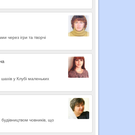
и через ігри та творчі
на
о шахів у Клубі маленьких
і будівництвом човників, що