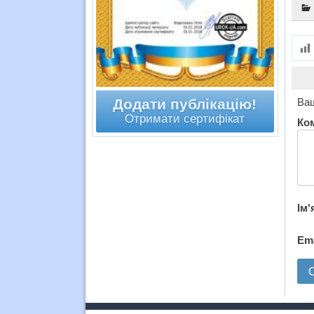
Ваш
Додати публікацію!
Отримати сертифікат
Ко
Ім'
Em