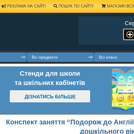
РЕКЛАМА НА САЙТІ
ПОШУК ПО САЙТУ
МАГАЗИН ВСІ
Сер
Стенди для школи
та шкільних кабінетів
ДІЗНАТИСЬ БІЛЬШЕ
Конспект заняття “Подорож до Англії
дошкільного ві