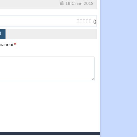
18 Січня 2019
(
)
Ї
значені
*