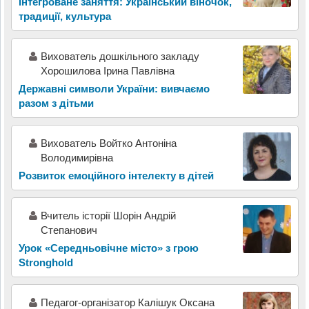
Інтегроване заняття: Український віночок,
традиції, культура
Вихователь дошкільного закладу
Хорошилова Ірина Павлівна
Державні символи України: вивчаємо
разом з дітьми
Вихователь Войтко Антоніна
Володимирівна
Розвиток емоційного інтелекту в дітей
Вчитель історії Шорін Андрій
Степанович
Урок «Середньовічне місто» з грою
Stronghold
Педагог-організатор Калішук Оксана