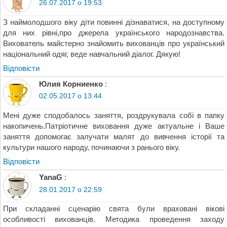
26.07.2017 о 19:53
З наймолодшого віку діти повинні дізнаватися, на доступному
для них рівні,про джерела українського народознавства.
Вихователь майстерно знайомить вихованців про український
національний одяг, веде навчальний діалог. Дякую!
Відповіcти
Юлия Корниенко
:
02.05.2017 о 13:44
Мені дуже сподобалось заняття, роздрукувала собі в папку
накопичень.Патріотичне виховання дуже актуальне і Ваше
заняття допомогає залучати малят до вивчення історії та
культури нашого народу, починаючи з ранього віку.
Відповіcти
YanaG
:
28.01.2017 о 22:59
При складанні сценарію свята були враховані вікові
особливості вихованців. Методика проведення заходу