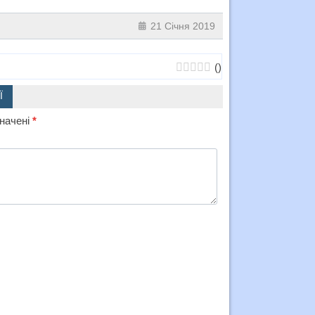
21 Січня 2019
(
)
Ї
значені
*