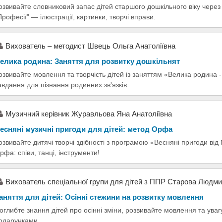
озвивайте словниковий запас дітей старшого дошкільного віку через 
Професії” — ілюстрації, картинки, творчі вправи.
Вихователь – методист Швець Ольга Анатоліївна
елика родина: Заняття для розвитку дошкільнят
озвивайте мовлення та творчість дітей із заняттям «Велика родина -
авдання для пізнання родинних зв'язків.
Музичний керівник Журавльова Яна Анатоліївна
есняні музичні пригоди для дітей: метод Орфа
озвивайте дитячі творчі здібності з програмою «Весняні пригоди ві
рфа: співи, танці, інструменти!
Вихователь спеціальної групи для дітей з ППР Старова Людми
аняття для дітей: Осінні стежини на розвитку мовлення
оглибте знання дітей про осінні зміни, розвивайте мовлення та уваг
одарунками.