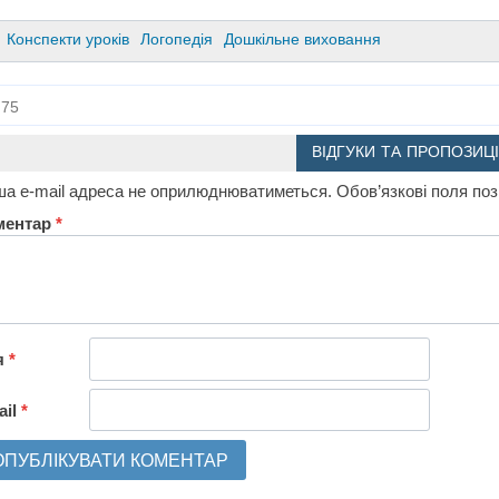
Конспекти уроків
Логопедія
Дошкільне виховання
75
ВІДГУКИ ТА ПРОПОЗИЦІ
а e-mail адреса не оприлюднюватиметься.
Обов’язкові поля по
ментар
*
я
*
ail
*