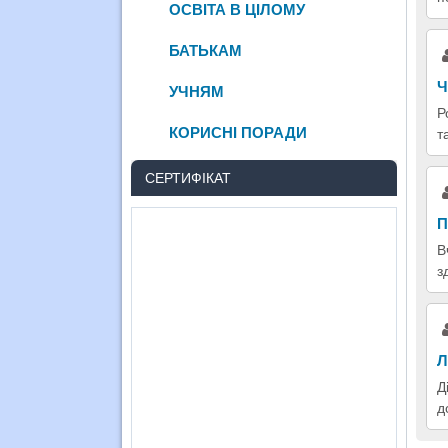
ОСВІТА В ЦІЛОМУ
БАТЬКАМ
Ч
УЧНЯМ
Р
КОРИСНІ ПОРАДИ
т
СЕРТИФІКАТ
П
В
з
Л
Д
д