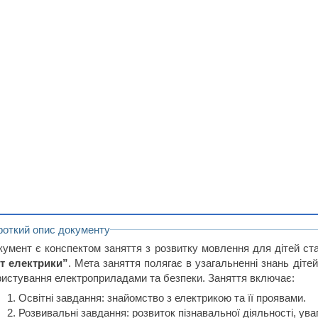
роткий опис документу
кумент є конспектом заняття з розвитку мовлення для дітей ст
іт електрики”
. Мета заняття полягає в узагальненні знань дітей
ристування електроприладами та безпеки. Заняття включає:
Освітні завдання: знайомство з електрикою та її проявами.
Розвивальні завдання: розвиток пізнавальної діяльності, уваг