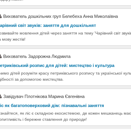
Вихователь дошкільних груп Белебеха Анна Миколаївна
арівний світ звуків: заняття для дошкільнят
озвивайте мовлення дітей через заняття на тему 'Чарівний світ звукі
а мову жестів!
Вихователь Задорожна Людмила
етриківський розпис для дітей: мистецтво і культура
чимо дітей розуміти красу петриківського розпису та української кул
дібності за допомогою мистецтва.
Завідувач Плотнікова Марина Євгенівна
іс як багатоповерховий дім: пізнавальні заняття
ізнайтеся, як ліс є складною екосистемою, де кожен мешканець має
опитливість і бережне ставлення до природи!