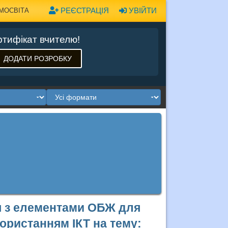
РЕЄСТРАЦІЯ
УВІЙТИ
МОСВІТА
тифікат вчителю!
ДОДАТИ РОЗРОБКУ
ня з елементами ОБЖ для
користанням ІКТ на тему: