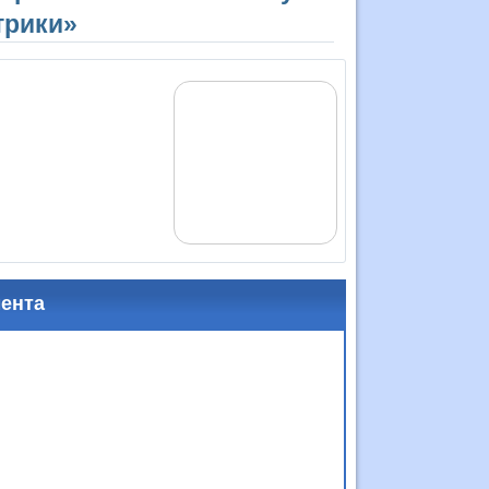
трики»
мента