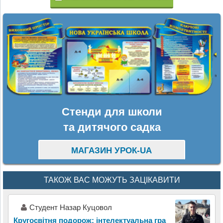
Стенди для школи
та дитячого садка
МАГАЗИН УРОК-UA
ТАКОЖ ВАС МОЖУТЬ ЗАЦІКАВИТИ
Студент Назар Куцовол
Кругосвітня подорож: інтелектуальна гра