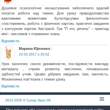
Душевне психологічне налаштування забезпечило вдалий
початок роботи над темою. Для уроку природознавства
важливими моментами були:підсумки фенологічних
спостережень, робота з фізичною картою, практичні завдання
з контурною картою Австралії. Гра “П ять речень” – приклад
міні – висновків з отриманих знань.
Відповіcти
Марина Юрченко
:
23.03.2017 о 20:02
Урок захоплює своєю динамічністю, послідовністю викладу
матеріалу , сприяє розвитку мислення, пізнавальних
здібностей учнів. Цікаво дібрано завдання, ігри, наочність.
Фізхвилинка пов*язана з темою уроку.
Відповіcти
2013-2026
© Супер Урок UA
При повному або частковому копіюванні матеріалів сайту,