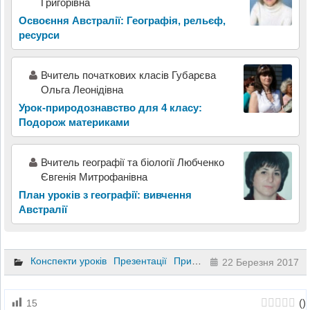
Григорівна
Освоєння Австралії: Географія, рельєф,
ресурси
Вчитель початкових класів Губарєва
Ольга Леонідівна
Урок-природознавство для 4 класу:
Подорож материками
Вчитель географії та біології Любченко
Євгенія Митрофанівна
План уроків з географії: вивчення
Австралії
Конспекти уроків
Презентації
Природознавство
4 клас
22 Березня 2017
(
)
15