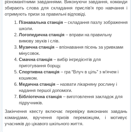
різноманітними завданнями. Виконуючи завдання, команди
збирають слова для складання прислів’я про навчання і
отримують призи за правильні відповіді.
Пізнавальна станція
– складання пазлу зображення
школи.
Логопедична станція
– вправи на правильну
вимову звуків і слів.
Музична станція
– впізнавання пісень за уривками
мінусовок.
Смачна станція
– вибір інгредієнтів для
приготування борщу.
Спортивна станція
– гра “Влуч в ціль” з м’ячем і
кошиком.
Медична станція
– назвати лікарняну рослину і
надання першої допомоги.
Бібліотечна станція
– виготовлення закладок для
підручників.
Закінчення квесту включає перевірку виконаних завдань
командами, вручення призів переможцям, і мотивує
учасників до цікавого шкільного життя.