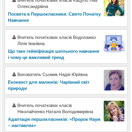
Вчитель початкових класів Кацубо Яна
Олександрівна
Посвята в Першокласники: Свято Початку
Навчання
Вчитель початкових класів Водолажко
Лілія Іванівна
Що таке гейміфікація шкільного навчання
і чому це важливий тренд
Вихователь Сьомик Надія Юріївна
Екоквест для малюків: Чарівний світ
природи
Вчитель початкових класів
Ніколайченко Наталя Володимирівна
Адаптація першокласників: «Пророк Наум
– наставляє»